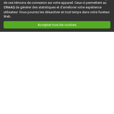
de ces témoins de connexion sur votre appareil. Ceux-ci permettent au
CRAAQ
de générer des statistiques et d'améliorer votre expérience
utilisateur. Vous pourrez les désactiver en tout temps dans votre fureteur
Web.
Accepter tous les cookies
Ceci est la version du site en
développement
. Pour la version en
production
, visitez ce
lien
.
AGRI-RÉSEAU