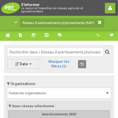
Réseau d’avertissements
S'informer
Le savoir et l'expertise du réseau agricole et
phytosanitaires (RAP)
agroalimentaire
Le savoir et l'expertise du réseau agricole et
Réseau d’avertissements phytosanitaires (RAP)
agroalimentaire
Masquer les
Date
filtres
(1)
Organisations:
Toutes les organisations
Sous-réseau sélectionné :
Avertissements 2023