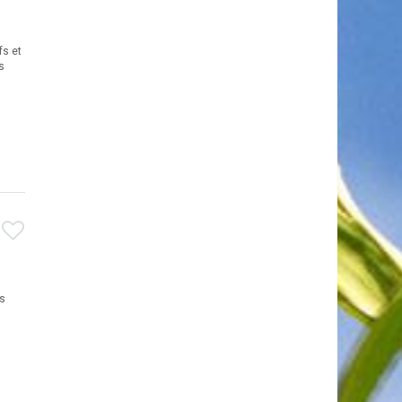
fs et
s
es