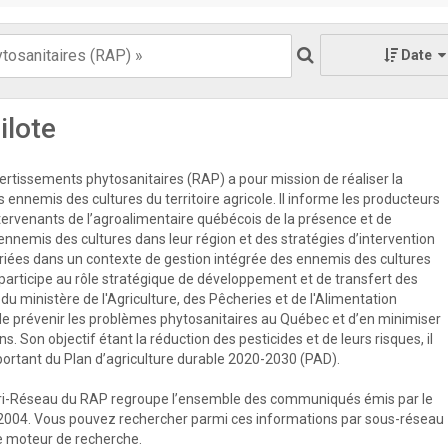
Date
ilote
rtissements phytosanitaires (RAP) a pour mission de réaliser la
s ennemis des cultures du territoire agricole. Il informe les producteurs
ntervenants de l’agroalimentaire québécois de la présence et de
 ennemis des cultures dans leur région et des stratégies d’intervention
priées dans un contexte de gestion intégrée des ennemis des cultures
participe au rôle stratégique de développement et de transfert des
u ministère de l'Agriculture, des Pêcheries et de l'Alimentation
e prévenir les problèmes phytosanitaires au Québec et d’en minimiser
s. Son objectif étant la réduction des pesticides et de leurs risques, il
mportant du Plan d’agriculture durable 2020-2030 (PAD).
ri-Réseau du RAP regroupe l’ensemble des communiqués émis par le
2004. Vous pouvez rechercher parmi ces informations par sous-réseau
 le moteur de recherche.