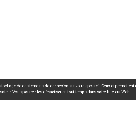
 stockage de ces témoins de connexion sur votre appareil. Ceux-ci permettent
lisateur. Vous pourrez les désactiver en tout temps dans votre fureteur Web.
rsion du site en
développement
. Pour la version en
production
,