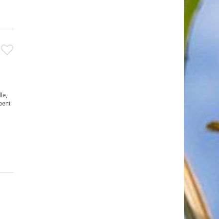
le,
pent