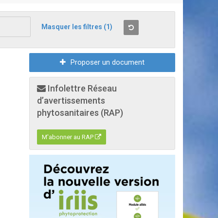
Masquer les filtres
(1)
Proposer un document
Infolettre Réseau
d’avertissements
phytosanitaires (RAP)
M'abonner au RAP