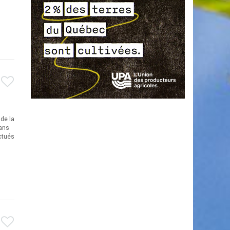
 de la
dans
ectués