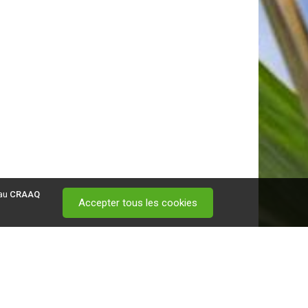
 au
CRAAQ
Accepter tous les cookies
 visitez ce
lien
.