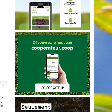
ques
se
che
du