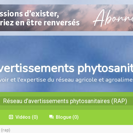
vertissements phytosanit
voir et l'expertise du réseau agricole et agroalime
Réseau d’avertissements phytosanitaires (RAP)
Vidéos
(0)
Blogue
(0)
 (rap)