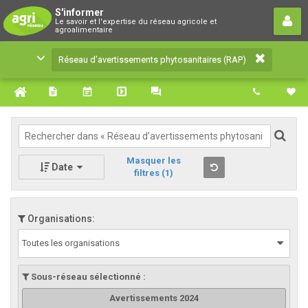
Réseau d’avertissements
S'informer
Le savoir et l'expertise du réseau agricole et
phytosanitaires (RAP)
agroalimentaire
Le savoir et l'expertise du réseau agricole et
Réseau d’avertissements phytosanitaires (RAP)
agroalimentaire
Masquer les
Date
filtres
(1)
Organisations:
Toutes les organisations
Sous-réseau sélectionné :
Avertissements 2024