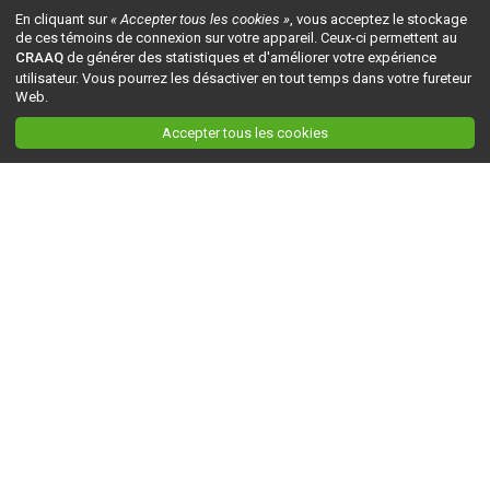
En cliquant sur
« Accepter tous les cookies »
, vous acceptez le stockage
de ces témoins de connexion sur votre appareil. Ceux-ci permettent au
CRAAQ
de générer des statistiques et d'améliorer votre expérience
utilisateur. Vous pourrez les désactiver en tout temps dans votre fureteur
Web.
Accepter tous les cookies
Ceci est la version du site en
développement
. Pour la version en
production
, visitez ce
lien
.
AGRI-RÉSEAU