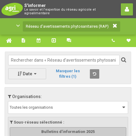
Réseau d’avertissements
S'informer
Le savoir et l'expertise du réseau agricole et
phytosanitaires (RAP)
agroalimentaire
Le savoir et l'expertise du réseau agricole et
Réseau d’avertissements phytosanitaires (RAP)
agroalimentaire
Masquer les
Date
filtres
(1)
Organisations:
Toutes les organisations
Sous-réseau sélectionné :
Bulletins d'information 2025