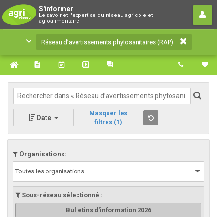
Réseau d’avertissements
S'informer
Le savoir et l'expertise du réseau agricole et
phytosanitaires (RAP)
agroalimentaire
Le savoir et l'expertise du réseau agricole et
Réseau d’avertissements phytosanitaires (RAP)
agroalimentaire
Masquer les
Date
filtres
(1)
Organisations:
Toutes les organisations
Sous-réseau sélectionné :
Bulletins d'information 2026