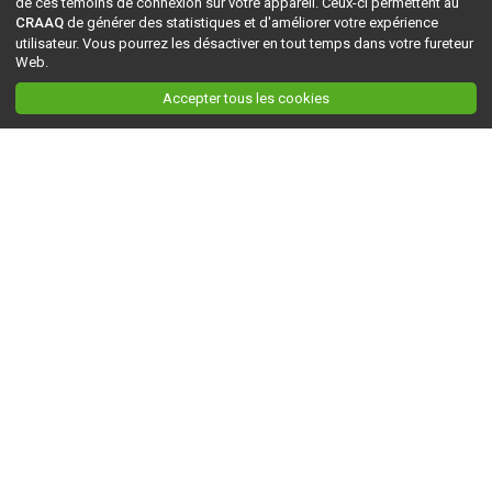
de ces témoins de connexion sur votre appareil. Ceux-ci permettent au
CRAAQ
de générer des statistiques et d'améliorer votre expérience
utilisateur. Vous pourrez les désactiver en tout temps dans votre fureteur
Web.
Accepter tous les cookies
Ceci est la version du site en
développement
. Pour la version en
production
, visitez ce
lien
.
AGRI-RÉSEAU