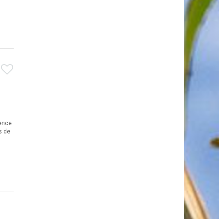
dence
s de