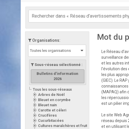
Mot du p
Organisations:
Toutes les organisations
Le Réseau d’ave
surveillance de
et les autres i
Sous-réseau sélectionné :
l’évolution des
Bulletins d'information
les plus appro
2026
(GIEC). Le RAP 
connaissances d
Tous les sous-réseaux
(MAPAQ) afin d
Arbres de Noël
les répercussion
Bleuet en corymbe
est un pilier i
Bleuet nain
Carotte et céleri
Le site Web Ag
Crucifères
Cucurbitacées
réseau depuis 
Cultures maraîchères et fruitières en serre
et en utilisant