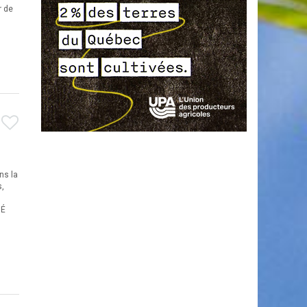
r de
ns la
s,
MÉ