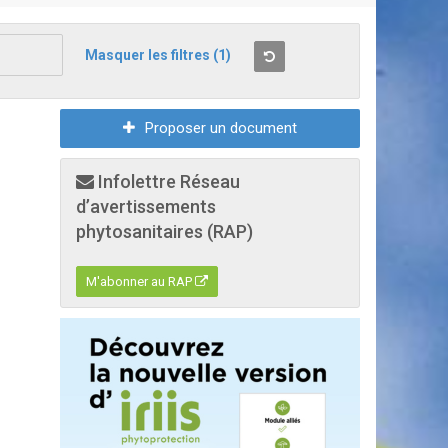
Masquer les filtres
(1)
Proposer un document
Infolettre Réseau
d’avertissements
phytosanitaires (RAP)
M'abonner au RAP