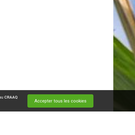
 au
CRAAQ
Accepter tous les cookies
 visitez ce
lien
.