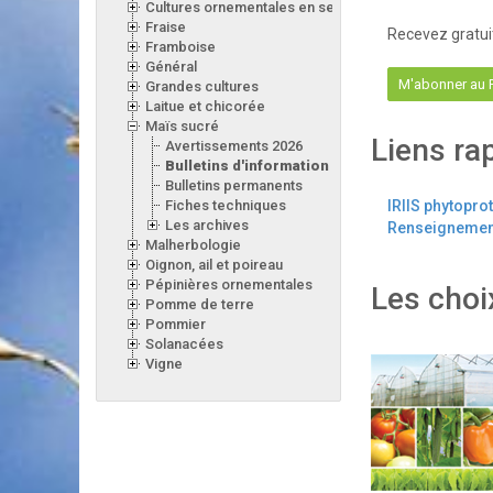
Cultures ornementales en serre
Fraise
Recevez gratui
Framboise
Général
M'abonner au
Grandes cultures
Laitue et chicorée
Maïs sucré
Liens ra
Avertissements 2026
Bulletins d'information 2026
Bulletins permanents
Fiches techniques
IRIIS phytopro
Les archives
Renseignement
Malherbologie
Oignon, ail et poireau
Pépinières ornementales
Les choi
Pomme de terre
Pommier
Solanacées
Vigne