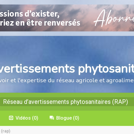
vertissements phytosanit
voir et l'expertise du réseau agricole et agroalime
Réseau d’avertissements phytosanitaires (RAP)
Vidéos
(0)
Blogue
(0)
 (rap)