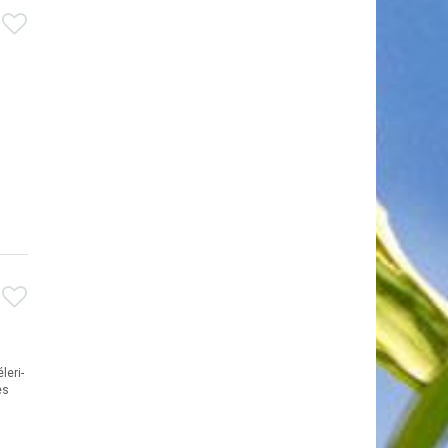
leri-
es