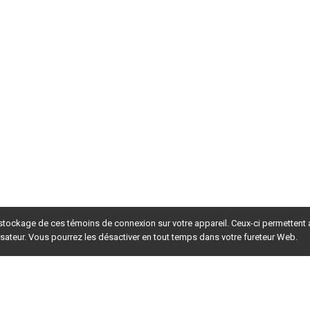
 stockage de ces témoins de connexion sur votre appareil. Ceux-ci permettent
lisateur. Vous pourrez les désactiver en tout temps dans votre fureteur Web.
rsion du site en
développement
. Pour la version en
production
,