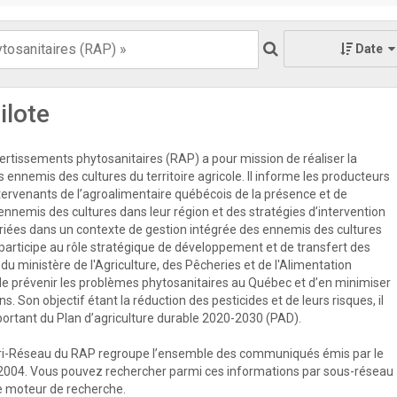
Date
ilote
rtissements phytosanitaires (RAP) a pour mission de réaliser la
s ennemis des cultures du territoire agricole. Il informe les producteurs
ntervenants de l’agroalimentaire québécois de la présence et de
 ennemis des cultures dans leur région et des stratégies d’intervention
priées dans un contexte de gestion intégrée des ennemis des cultures
participe au rôle stratégique de développement et de transfert des
u ministère de l'Agriculture, des Pêcheries et de l'Alimentation
e prévenir les problèmes phytosanitaires au Québec et d’en minimiser
s. Son objectif étant la réduction des pesticides et de leurs risques, il
mportant du Plan d’agriculture durable 2020-2030 (PAD).
ri-Réseau du RAP regroupe l’ensemble des communiqués émis par le
2004. Vous pouvez rechercher parmi ces informations par sous-réseau
 le moteur de recherche.