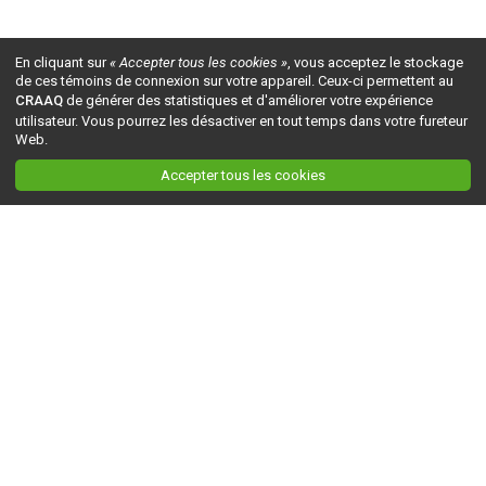
En cliquant sur
« Accepter tous les cookies »
, vous acceptez le stockage
de ces témoins de connexion sur votre appareil. Ceux-ci permettent au
CRAAQ
de générer des statistiques et d'améliorer votre expérience
utilisateur. Vous pourrez les désactiver en tout temps dans votre fureteur
Web.
Accepter tous les cookies
Ceci est la version du site en
développement
. Pour la version en
production
, visitez ce
lien
.