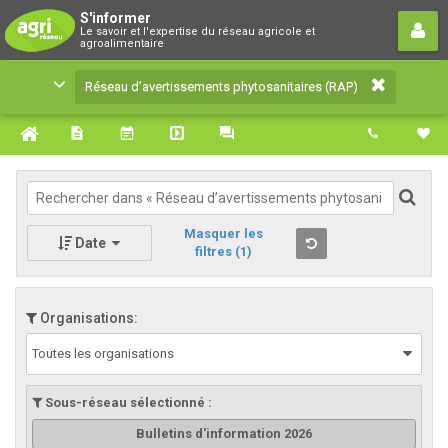
Réseau d’avertissements
S'informer
Le savoir et l'expertise du réseau agricole et
phytosanitaires (RAP)
agroalimentaire
Le savoir et l'expertise du réseau agricole et
Réseau d’avertissements phytosanitaires (RAP)
agroalimentaire
Masquer les
Date
filtres
(1)
Organisations:
Toutes les organisations
Sous-réseau sélectionné :
Bulletins d'information 2026