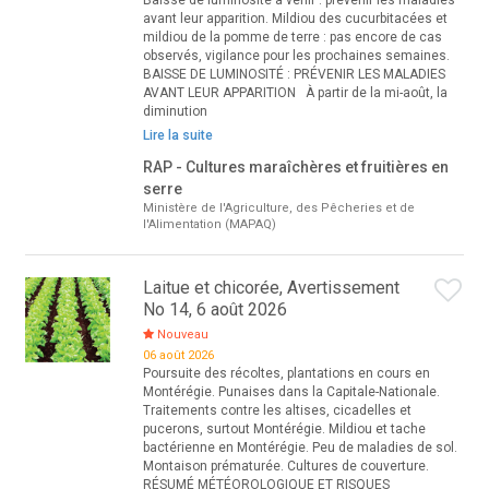
Baisse de luminosité à venir : prévenir les maladies
avant leur apparition. Mildiou des cucurbitacées et
mildiou de la pomme de terre : pas encore de cas
observés, vigilance pour les prochaines semaines.
BAISSE DE LUMINOSITÉ : PRÉVENIR LES MALADIES
AVANT LEUR APPARITION À partir de la mi-août, la
diminution
Lire la suite
RAP - Cultures maraîchères et fruitières en
serre
Ministère de l'Agriculture, des Pêcheries et de
l'Alimentation (MAPAQ)
Laitue et chicorée, Avertissement
No 14, 6 août 2026
Nouveau
06 août 2026
Poursuite des récoltes, plantations en cours en
Montérégie. Punaises dans la Capitale-Nationale.
Traitements contre les altises, cicadelles et
pucerons, surtout Montérégie. Mildiou et tache
bactérienne en Montérégie. Peu de maladies de sol.
Montaison prématurée. Cultures de couverture.
RÉSUMÉ MÉTÉOROLOGIQUE ET RISQUES