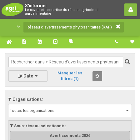
Réseau d’avertissements
S'informer
Le savoir et l'expertise du réseau agricole et
phytosanitaires (RAP)
agroalimentaire
Le savoir et l'expertise du réseau agricole et
Réseau d’avertissements phytosanitaires (RAP)
agroalimentaire
Masquer les
Date
filtres
(1)
Organisations:
Toutes les organisations
Sous-réseau sélectionné :
Avertissements 2026