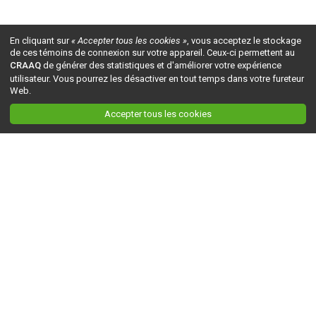
En cliquant sur
« Accepter tous les cookies »
, vous acceptez le stockage
de ces témoins de connexion sur votre appareil. Ceux-ci permettent au
CRAAQ
de générer des statistiques et d'améliorer votre expérience
utilisateur. Vous pourrez les désactiver en tout temps dans votre fureteur
Web.
Accepter tous les cookies
Ceci est la version du site en
développement
. Pour la version en
production
, visitez ce
lien
.