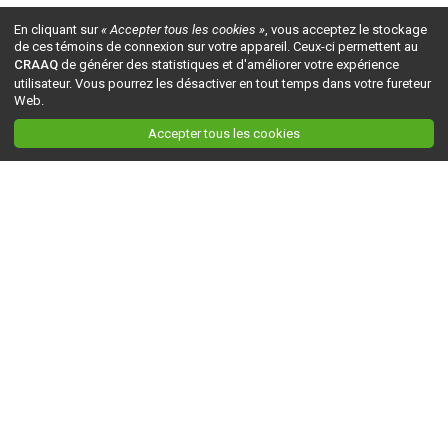
En cliquant sur
« Accepter tous les cookies »
, vous acceptez le stockage
de ces témoins de connexion sur votre appareil. Ceux-ci permettent au
CRAAQ
de générer des statistiques et d'améliorer votre expérience
utilisateur. Vous pourrez les désactiver en tout temps dans votre fureteur
Web.
Accepter tous les cookies
Ceci est la version du site en
développement
. Pour la version en
production
, visitez ce
lien
.