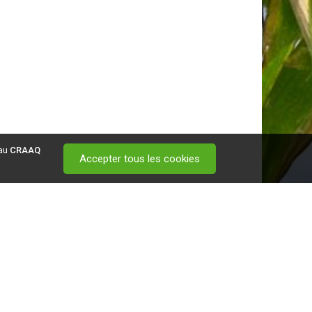
 au
CRAAQ
Accepter tous les cookies
 visitez ce
lien
.