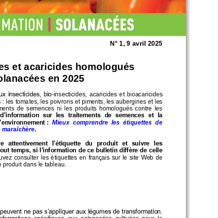
N° 
1
, 
9
avril
202
5
des et acaricides homologués
olanacées en 202
5
ux insecticides, bio
-
insecticides,  acaricides  et  bioacaricides 
s
: les tomates, les poivrons et piments, les aubergines et les 
ements  de  semences  ni  les  produits  homologués  contre  les 
 d’information  sur  les  traitements  de  semence
s
et  la 
  l’environnement
: 
Mieux  comprendre  les  étiquettes  de 
e maraîchère
.
re  attentivement  l’étiquette  du  produit  et  suivre  les 
t temps, si l’information de ce bulletin diffère de celle 
vez  consulter  les  étiquettes  en français  sur  le  site  Web  de 
 produit dans le tableau.
peuvent ne pas s’appliquer aux légumes de transformation. 
informations  spécifiques  aux  solanacées  cultivées  pour  la 