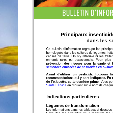
Principaux insectici
dans les s
Ce bulletin d’information regroupe les principa
homologués dans les cultures de légumes
-
fruit
cerises de terre. On n’y retrouve ni 
les  trait
ennemis  rares  ou  occasionnels. 
Pour  plus 
prévention  des  risques  pour  la  santé  et
semences enrobées 
de pesticides 
en cultur
Avant  d’utiliser  un  pesticide,  toujours  li
recommandations qui y sont indiquées. En tou
de l’étiquette, cette dernière prime. 
Vous  pou
Santé Canada
en cliquant sur le nom de chaque
Indications particulières
Légumes de transformation
Les informations dans les tableaux 
ci
-
dessous 
Consultez  les  étiquettes  pour  connaître  les  