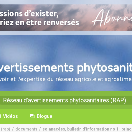
vertissements phytosanit
voir et l'expertise du réseau agricole et agroalime
Réseau d’avertissements phytosanitaires (RAP)
Vidéos
Blogue
 (rap)
/
documents
/
solanacées, bulletin d'information no 1 : princ