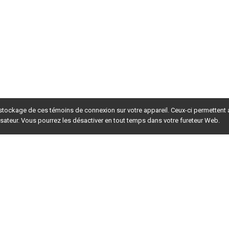
s situées aux extrémités et sur les côtés
: 
tunnels
-
pesticides
-
s pesticides homologués pour une utilisation dans les grands 
tatué que les produits homologués à la fois pour le champ et 
omologués
,
soit pour le champ
,
soit pour la serre
,
peuvent être 
,  et  dans  les  serres  trois  saisons, 
à moins d’indications 
ion de pesticides dans les grands tunnels :
 pour des utilisations au champ et en serre.
s grands tunnels sont en place.
matériel d’application devraient correspondre le plus possible 
s produits pour l’utilisation en serre.
 de l’étiquette.
Si aucun délai de sécurité n’est indiqué sur 
 stockage de ces témoins de connexion sur votre appareil. Ceux-ci permettent
d’au moins 12 heures
avant d’autoriser quiconque à retourner 
lisateur. Vous pourrez les désactiver en tout temps dans votre fureteur Web.
s de certains produits
rsion du site en
développement
. Pour la version en
production
,
oivron  de  serre
et il n’est plus autorisé de l’utiliser sur les 