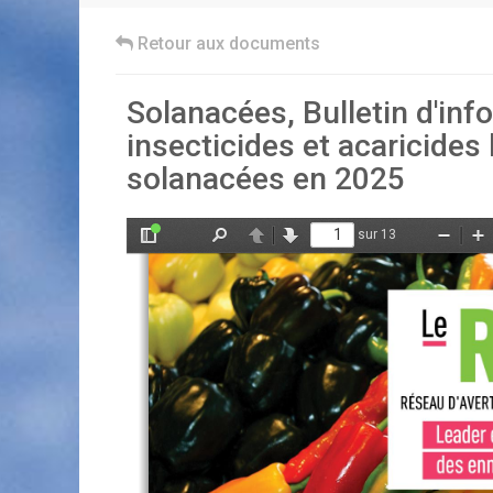
Retour aux documents
Solanacées, Bulletin d'inf
insecticides et acaricide
solanacées en 2025
sur 13
Afficher/Masquer
Rechercher
Précédent
Suivant
Zoom
Z
le
arrière
av
panneau
latéral