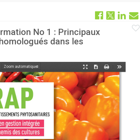
ormation No 1 : Principaux
s homologués dans les
oom
Mode
Télécharger
Imprimer
Outils
ant
présentation