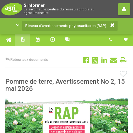
Réseau d’avertissements
S'informer
Le savoir et l'expertise du réseau agricole et
phytosanitaires (RAP)
agroalimentaire
Le savoir et l'expertise du réseau agricole et
Réseau d’avertissements phytosanitaires (RAP)
agroalimentaire
Retour aux documents
Pomme de terre, Avertissement No 2, 15
mai 2026