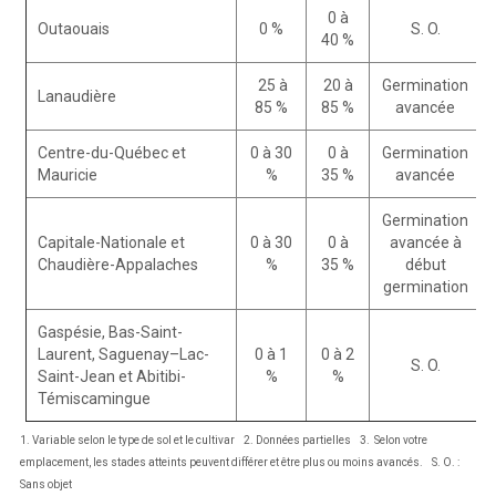
0 à
Outaouais
0 %
S. O.
40 %
25 à
20 à
Germination
Lanaudière
85 %
85 %
avancée
Centre-du-Québec et
0 à 30
0 à
Germination
Mauricie
%
35 %
avancée
Germination
Capitale-Nationale et
0 à 30
0 à
avancée à
Chaudière-Appalaches
%
35 %
début
germination
Gaspésie, Bas-Saint-
Laurent, Saguenay–Lac-
0 à 1
0 à 2
S. O.
Saint-Jean et Abitibi-
%
%
Témiscamingue
1. Variable selon le type de sol et le cultivar 2. Données partielles 3. Selon votre
emplacement, les stades atteints peuvent différer et être plus ou moins avancés. S. O. :
Sans objet