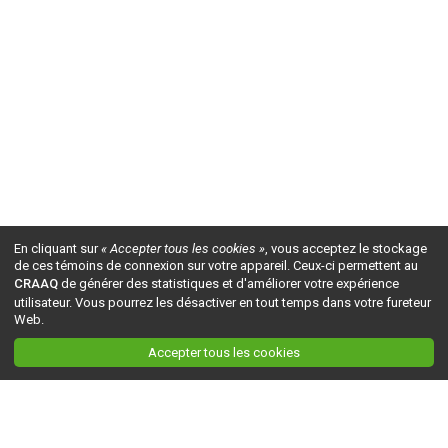
En cliquant sur
« Accepter tous les cookies »
, vous acceptez le stockage
de ces témoins de connexion sur votre appareil. Ceux-ci permettent au
CRAAQ
de générer des statistiques et d'améliorer votre expérience
utilisateur. Vous pourrez les désactiver en tout temps dans votre fureteur
Web.
Accepter tous les cookies
Ceci est la version du site en
développement
. Pour la version en
production
, visitez ce
lien
.