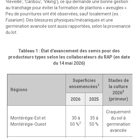
'Reveille', 'Caribou', 'Viking'), ce qui demande une bonne gestion
au tranchage pour éviter la formation de plantons « aveugles ».
Peu de pourritures ont été observées, sauf localement (ex. :
Fusarium
). Des blessures physiques/mécaniques et une
germination avancée sont aussi rapportées, selon la provenance
du lot.
Tableau 1 : État d'avancement des semis pour des
producteurs types selon les collaborateurs du RAP (en date
du 14 mai 2026)
Superficies
Stades de
1
ensemencées
la culture
Régions
3
2026
(primeur)
2026
2025
Craquement
Montérégie-Est et
30 à
35 à
du sol à
2
Montérégie-Ouest
50 %
50 %
germination
avancée