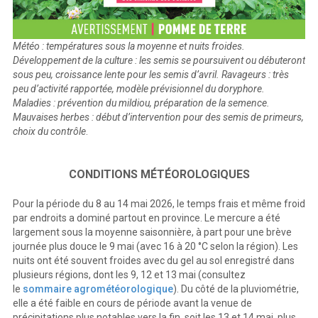
Météo : températures sous la moyenne et nuits froides.
Développement de la culture : les semis se poursuivent ou débuteront
sous peu, croissance lente pour les semis d’avril. Ravageurs : très
peu d’activité rapportée, modèle prévisionnel du doryphore.
Maladies : prévention du mildiou, préparation de la semence.
Mauvaises herbes : début d’intervention pour des semis de primeurs,
choix du contrôle
.
CONDITIONS MÉTÉOROLOGIQUES
Pour la période du 8 au 14 mai 2026, le temps frais et même froid
par endroits a dominé partout en province. Le mercure a été
largement sous la moyenne saisonnière, à part pour une brève
journée plus douce le 9 mai (avec 16 à 20 °C selon la région). Les
nuits ont été souvent froides avec du gel au sol enregistré dans
plusieurs régions, dont les 9, 12 et 13 mai (consultez
le
sommaire agrométéorologique
). Du côté de la pluviométrie,
elle a été faible en cours de période avant la venue de
précipitations plus notables vers la fin, soit les 13 et 14 mai, plus