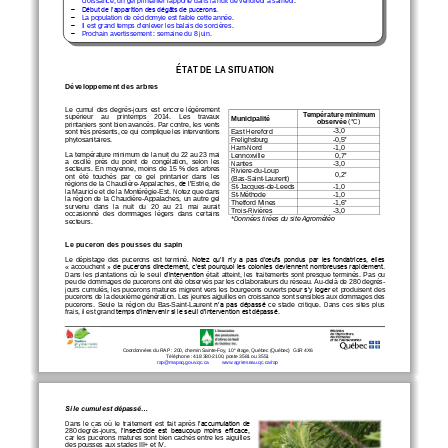

Début de l’apparition des dégâts de pucerons
.

La population de cécidomyie est faible cette année
.

Il est grand temps d'enle
ver les balais de sorcières
.

Prochain avertissement
: semaine du 8 juin
.
ÉTAT DE LA SITUATION
Développement des arbres
Le
cumul  des  degrés
-
jours  est
encore  légèrement 
Température 
minimum 
supérieur    au    printemps    2014. 
Les    travaux 
Municipalité
observée 
(°C)
printaniers sont bien avancés
. Par contre, les vents 
-
3
,
0
East Hereford
sont très présents
,
ce qui complique les interventions
-
0
,
5*
phytosanitaires.
Frelighsburg
-
1
,
0
Ham
-
Nord
L
a 
température minimum de 
la 
nuit d
u
22 au 23 
mai 
0
,
7*
Lennoxville
a 
oscillé  près  du  point  de  congélation,  selon  les 
Nantes
-
3
,
0
secteurs. 
En  moyenne,  moins  de 
15
%  des  arbres 
Rivière
-
du
-
Loup
0
,
2*
ont  été  touchés  par  ce  gel  printanier  dans  les 
(Bas
-
Saint
-
Laurent)
régions
de 
la 
Chaudière
-
Appalaches, 
de l’
Estrie, 
de 
-
1
,
0
St
-
Jacques
-
de
-
Leeds
la 
Mauricie et 
de la 
Montérégie
-
Est. 
Note
z
que dans 
-
1
,
0
S
t
-
Méthode
la région de 
la 
Chaudière
-
Appalaches, 
un
autre
gel
-
1
,
6*
Thetford Mines
survenu
dans   la   nuit   du 
20   au   21   mai   aurait 
-
3,0
Trois
-
Rivières
occasionné
des  dommages  légers  dans  certains 
*Données tirées du site Agrométéo
secteurs.
Le puce
ron des pousses du sapin
Le  dépistage  des  pucerons  est  terminé.
Notez qu’il n’y a pas d’œufs pondus par les fondatrices, elles 
«
accouchent
» de pucerons directement, c’est pourquoi les colonies deviennent nombreuses rapidement. 
Dans  les  plantations  où  le
seuil 
d’intervention 
était  atteint,  les  traitements  sont  presque  terminés.
Pas  ou 
peu de
dommages de pucerons ont été observés par les collaborateurs du réseau. Au
-
delà de 
280
degrés
-
jours cumulés,  les  pucerons  matures
migrent  vers  les  bourgeons  ouverts  p
our s’y loger 
et  produi
sent  des 
pucerons de la deuxième
génération. 
L
es jeunes aiguilles en croissance sont sensibles aux dommages des 
pucerons. 
Seul
e
l
a  région  du 
Bas
-
Saint
-
Laurent
n’a pas dépassé 
c
e 
stade  critique.  Dans  ces  sites  plus 
frais, 
il est grand
temps d’intervenir si le seuil d'intervention est dépassé.
e
Coordonnées du RAP
: 200, chemin Sainte
-
Foy, 10
étage, Québec (Québec)
G1R 4X6
Téléphone
: 418 380
-
2100, poste 3581 ou 3551
rap@mapaq.gouv.qc.ca
www.agrireseau.qc.ca/rap
Si le cumul est dépassé...
Dans  le  cas  où  le  traitement 
est  fait 
après 
l’accumulation de 
280
degrés
-
jours
,  l’insecticide  est  beaucoup  moins  efficace, 
car les pucerons 
matures 
sont bien cachés en
tre les aiguilles 
des pousses au
x
stade
s
III+ et IV.