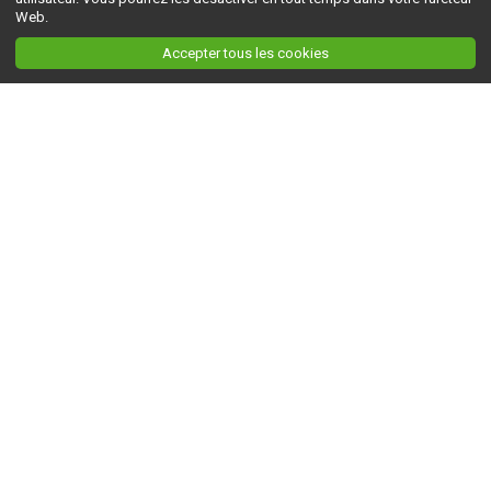
Web.
Accepter tous les cookies
Ceci est la version du site en
développement
. Pour la version en
production
, visitez ce
lien
.
AGRI-RÉSEAU
À propos d'Agri-Réseau
S'INFORMER
Politique éditoriale