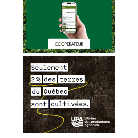
Réseau d’ave
rtissements phytosanitaires 
–
Bulletin d’information
N
 ̊ 
7
–
Arbres de Noël
–
23
septembre 201
5
RAP 
Arbres de Noël
20
1
5
Bulletin d’information
N
 ̊ 
7
, page 
3