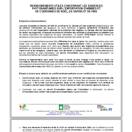
RENSEIGNEMENTS UTILE
S CONCERNANT LES EXIGENCES 
PHYT
OSANITAIRES SUR L’EXPORTATION D'ARBRES ET
DE COURONNES DE NOËL, DE SAPINS ET DE
PINS
Exigences phytosanitaires
Les pays importateurs d’arbres de Noël en provenance du Canada ont des exigences phyto
sanitaires afin 
de  prévenir  l’introduction  de  ra
vageurs   sur   leurs   territoires. 
L’
Agence  canadienne  d’inspection  des 
aliments
(ACIA)
est l’organisation nationale de la protection des végétaux du Canada. Elle est responsable 
de vérifier ces exigences, d’insp
ecter les arbres et d’émettre des certificats phytosanitaires qui attestent que 
les  arbres 
répondent  aux
exigences  du  pays  importateur. 
Le  bulletin 
d’information 
suivant  résume  la 
procédure à suivre par les exportateurs qui désirent exporter des arbres de 
Noël. 
Les exigences phytosanitaires 
peuvent être
di
fférentes d’un pays à l’autre. 
Par exemple, certains pays vont 
pts  d’organismes  de  quarantaine
exiger   que   les   arbres   soient   exem
ciblés
,
comme   la   spongieuse 
européenne 
(
Ly
mantria  dispar  [L.]
)
,
alors  que  d
’autres  pays  auront  des  exigences  phytosanitaires  plus 
générales  qui  demandent  que  les  arbres  soient  e
xempts  de  sol  et  de  ravageurs. 
En  plus  des  exigences 
visant le sol et les ravageurs, certains pays vont demander un traitement à l’origine ou une pré
i
nspe
ction 
par  les 
autorités  du  pays  importateur. 
Un  permis  d’importation  p
eut  également  être  nécessaire. 
Ce 
document est délivré par le pays importateur.
Comme  la  réglementation  peut  varier  d’un  pays  à  l’autre, 
et  peut  changer  d’une  année  à  l’autre, 
les 
tateurs doivent communiquer avec la division de la protection des végétaux de l’ACIA pour s’informer 
expor
des exigences phytosanitaires des pays 
au moins 1
mois 
avant
la saison d
’exportation. 
Vous
trouverez les 
coordonnées des bureaux de l’ACIA 
a
u Québe
c à la f
in du présent bulletin.
Étapes à suivre pour obtenir un certificat phytosanitaire
ou un certificat de circulation
Communiquer avec un bureau régional de l’ACIA pour s’informer des exigences phytosanitaires des 
1.
pays  vers  lesquels  vous  voulez  exporter  et 
pour  vérifier  si  vous  êtes  en  mesure  de 
répondre  à
ces 
.
exigences
Il est à noter que des exigences, telles qu’une inspection et l’obtention d’un certificat de 
circulation, peuvent aussi s’appliquer 
pour l’envoi d’arbres de Noël vers d’autres régions du Can
ada.
Demander 
une  copie  du
permis  d’importation
obtenu  par  l’importateur 
si
nécessaire. 
Le  permis 
2.
d’importation peut contenir des exigences phytosanitaires 
supplémentaires
.
e
Coordonnées du RAP
: 200, chemin Sainte
-
Foy, 10
étage, Québec (Québec)  G1R 4X6
Téléphone
: 418 380
-
2100, poste 3581 ou 3551
rap@mapaq.gouv.qc.ca
www.agrireseau.qc.ca/rap
Faire une demande d’inspection écrite à l’ACIA en utilisant le formulaire 3369 (
voir 
la 
référence à la fin 
3.
du bulletin) et envoyer 
une version traduite 
du
permis d’importation
(anglais ou français)
. 
La demande 
d’inspection doit contenir les informations suivantes
: