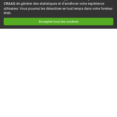
CRAAQ
de générer des statistiques et d'améliorer votre expérience
utilisateur. Vous pourrez les désactiver en tout temps dans votre fureteur
Web.
Accepter tous les cookies
Ceci est la version du site en
développement
. Pour la version en
production
, visitez ce
lien
.
AGRI-RÉSEAU
À propos d'Agri-Réseau