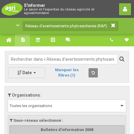
Réseau d’avertissements
S'informer
Le savoir et l'expertise du réseau agricole et
phytosanitaires (RAP)
agroalimentaire
Le savoir et l'expertise du réseau agricole et
Réseau d’avertissements phytosanitaires (RAP)
agroalimentaire
Masquer les
Date
filtres
(1)
Organisations:
Toutes les organisations
Sous-réseau sélectionné :
Bulletins d'information 2008