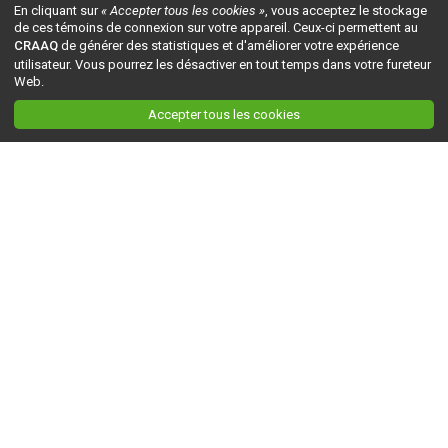
En cliquant sur
« Accepter tous les cookies »
, vous acceptez le stockage
de ces témoins de connexion sur votre appareil. Ceux-ci permettent au
CRAAQ
de générer des statistiques et d'améliorer votre expérience
utilisateur. Vous pourrez les désactiver en tout temps dans votre fureteur
Web.
Accepter tous les cookies
Ceci est la version du site en
développement
. Pour la version en
production
, visitez ce
lien
.
AGRI-RÉSEAU