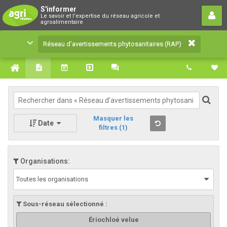
Réseau d’avertissements
S'informer
Le savoir et l'expertise du réseau agricole et
phytosanitaires (RAP)
agroalimentaire
Le savoir et l'expertise du réseau agricole et
Réseau d’avertissements phytosanitaires (RAP)
agroalimentaire
Masquer les
Date
filtres
(1)
Organisations:
Toutes les organisations
Sous-réseau sélectionné :
Ériochloé velue