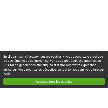
En cliquant sur
« Accepter tous les cookies »
, vous acceptez le stockage
de ces témoins de connexion sur votre appareil. Ceux-ci permettent au
CRAAQ
de générer des statistiques et d'améliorer votre expérience
utilisateur. Vous pourrez les désactiver en tout temps dans votre fureteur
Web.
Accepter tous les cookies
Ceci est la version du site en
développement
. Pour la version en
production
, visitez ce
lien
.