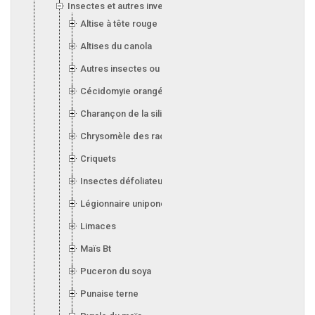
Insectes et autres invertébrés
Altise à tête rouge
Altises du canola
Autres insectes ou invertébrés
Cécidomyie orangée du blé
Charançon de la silique (canola)
Chrysomèle des racines du maïs
Criquets
Insectes défoliateurs (soya)
Légionnaire uniponctuée
Limaces
Maïs Bt
Puceron du soya
Punaise terne