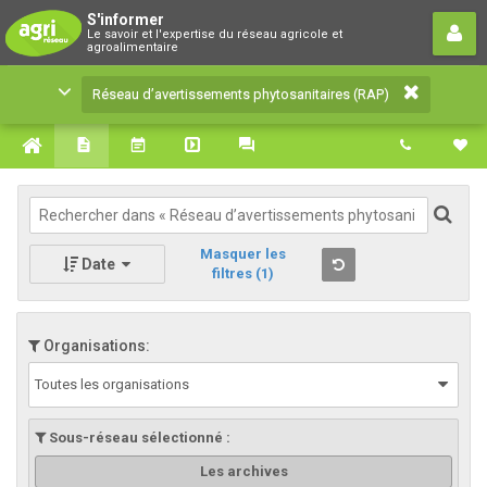
Réseau d’avertissements
S'informer
Le savoir et l'expertise du réseau agricole et
phytosanitaires (RAP)
agroalimentaire
Le savoir et l'expertise du réseau agricole et
Réseau d’avertissements phytosanitaires (RAP)
agroalimentaire
Masquer les
Date
filtres
(1)
Organisations:
Toutes les organisations
Sous-réseau sélectionné :
Les archives