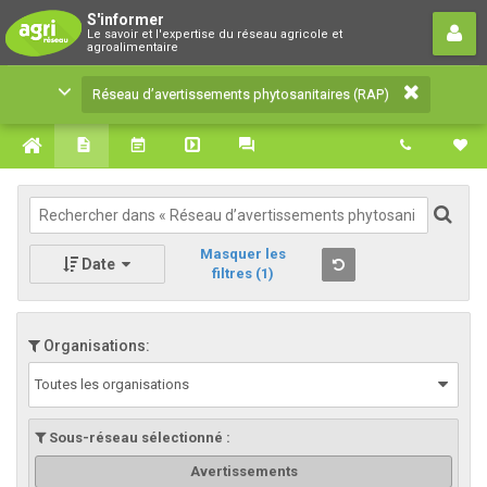
Réseau d’avertissements
S'informer
Le savoir et l'expertise du réseau agricole et
phytosanitaires (RAP)
agroalimentaire
Le savoir et l'expertise du réseau agricole et
Réseau d’avertissements phytosanitaires (RAP)
agroalimentaire
Masquer les
Date
filtres
(1)
Organisations:
Toutes les organisations
Sous-réseau sélectionné :
Avertissements