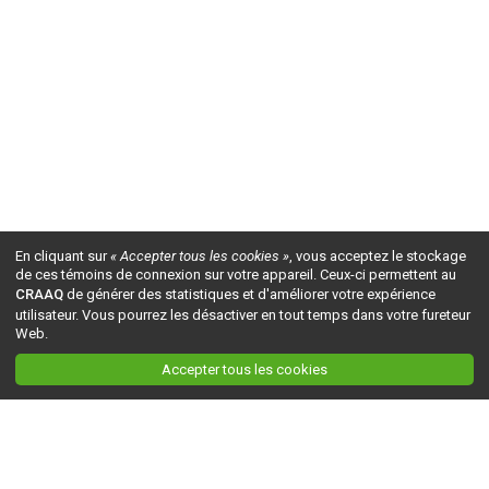
En cliquant sur
« Accepter tous les cookies »
, vous acceptez le stockage
de ces témoins de connexion sur votre appareil. Ceux-ci permettent au
CRAAQ
de générer des statistiques et d'améliorer votre expérience
utilisateur. Vous pourrez les désactiver en tout temps dans votre fureteur
Web.
Accepter tous les cookies
Ceci est la version du site en
développement
. Pour la version en
production
, visitez ce
lien
.