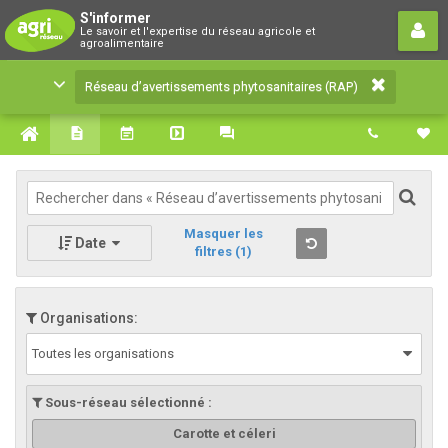
Réseau d’avertissements
S'informer
Le savoir et l'expertise du réseau agricole et
phytosanitaires (RAP)
agroalimentaire
Le savoir et l'expertise du réseau agricole et
Réseau d’avertissements phytosanitaires (RAP)
agroalimentaire
Masquer les
Date
filtres
(1)
Organisations:
Toutes les organisations
Sous-réseau sélectionné :
Carotte et céleri