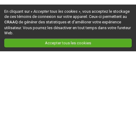
En cliquant sur
« Accepter tous les cookies »
, vous acceptez le stockage
de ces témoins de connexion sur votre appareil. Ceux-ci permettent au
CRAAQ
de générer des statistiques et d'améliorer votre expérience
utilisateur. Vous pourrez les désactiver en tout temps dans votre fureteur
Web.
Accepter tous les cookies
Ceci est la version du site en
développement
. Pour la version en
production
, visitez ce
lien
.