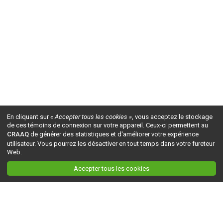
En cliquant sur
« Accepter tous les cookies »
, vous acceptez le stockage
de ces témoins de connexion sur votre appareil. Ceux-ci permettent au
CRAAQ
de générer des statistiques et d'améliorer votre expérience
utilisateur. Vous pourrez les désactiver en tout temps dans votre fureteur
Web.
Accepter tous les cookies
Ceci est la version du site en
développement
. Pour la version en
production
, visitez ce
lien
.