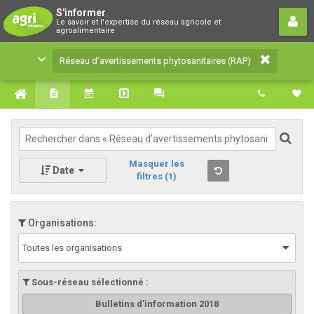
Réseau d’avertissements
S'informer
Le savoir et l'expertise du réseau agricole et
phytosanitaires (RAP)
agroalimentaire
Le savoir et l'expertise du réseau agricole et
Réseau d’avertissements phytosanitaires (RAP)
agroalimentaire
Masquer les
Date
filtres
(1)
Organisations:
Toutes les organisations
Sous-réseau sélectionné :
Bulletins d'information 2018