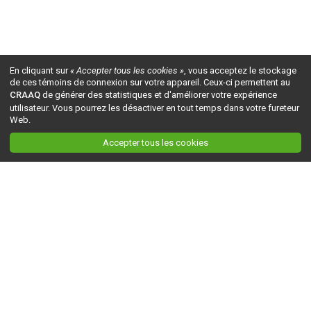
En cliquant sur
« Accepter tous les cookies »
, vous acceptez le stockage
de ces témoins de connexion sur votre appareil. Ceux-ci permettent au
CRAAQ
de générer des statistiques et d'améliorer votre expérience
utilisateur. Vous pourrez les désactiver en tout temps dans votre fureteur
Web.
Accepter tous les cookies
Ceci est la version du site en
développement
. Pour la version en
production
, visitez ce
lien
.