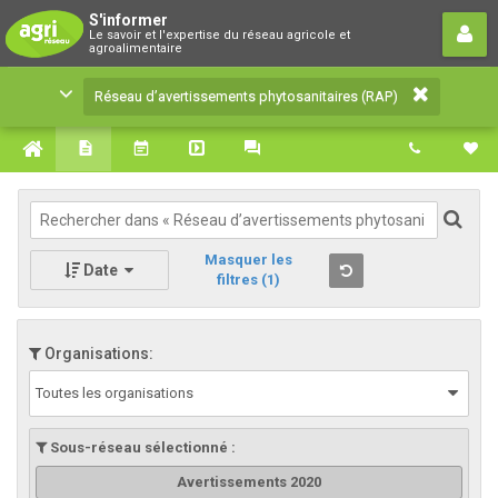
Réseau d’avertissements
S'informer
Le savoir et l'expertise du réseau agricole et
phytosanitaires (RAP)
agroalimentaire
Le savoir et l'expertise du réseau agricole et
Réseau d’avertissements phytosanitaires (RAP)
agroalimentaire
Masquer les
Date
filtres
(1)
Organisations:
Toutes les organisations
Sous-réseau sélectionné :
Avertissements 2020