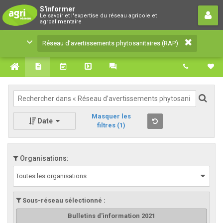
Réseau d’avertissements
S'informer
Le savoir et l'expertise du réseau agricole et
phytosanitaires (RAP)
agroalimentaire
Le savoir et l'expertise du réseau agricole et
Réseau d’avertissements phytosanitaires (RAP)
agroalimentaire
Masquer les
Date
filtres
(1)
Organisations:
Toutes les organisations
Sous-réseau sélectionné :
Bulletins d'information 2021