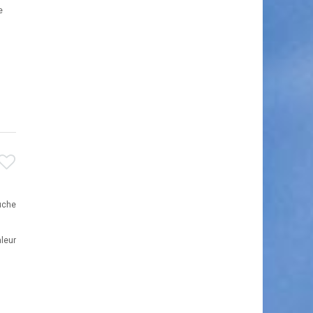
e
uche
leur