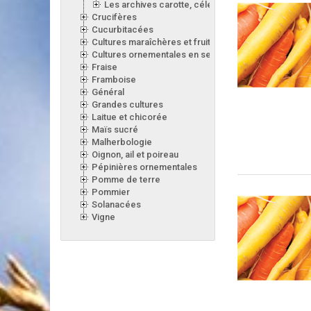
Les archives carotte, céleri, laitue, oignon, poireau
Crucifères
Cucurbitacées
Cultures maraîchères et fruitières en serre
Cultures ornementales en serre
Fraise
Framboise
Général
Grandes cultures
Laitue et chicorée
Maïs sucré
Malherbologie
Oignon, ail et poireau
Pépinières ornementales
Pomme de terre
Pommier
Solanacées
Vigne