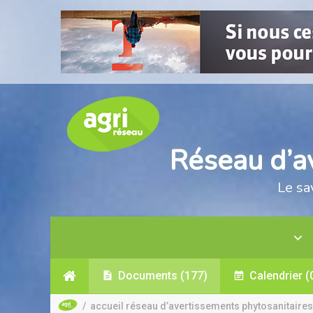
Réseau d’a
Le sa
Documents
(177)
Calendrier
(
/
accueil réseau d’avertissements phytosanitaires