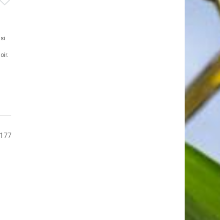
si
ir.
 177