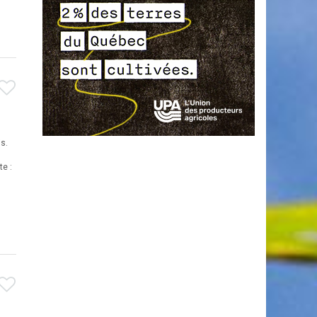
is.
e :