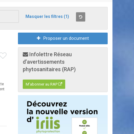
Masquer les filtres
(1)
Proposer un document
Infolettre Réseau
d’avertissements
phytosanitaires (RAP)
tte
M'abonner au RAP
ent