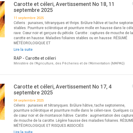
 et ail
Carotte et céleri, Avertissement No 18, 11
septembre 2025
11 septembre 2025
Céleris : punaises, tétranyques et thrips. Brûlure hâtive et tache septori
stables. Pourriture sclérotique et pourriture molle en hausse dans le céle
rave. Cœur noir et gerçure du pétiole. Carotte : captures de mouche de la
carotte en hausse. Maladies foliaires stables ou en hausse. RÉSUMÉ
MÉTÉOROLOGIQUE ET
Lire la suite
RAP - Carotte et céleri
Ministère de l'Agriculture, des Pêcheries et de l'Alimentation (MAPAQ)
Carotte et céleri, Avertissement No 17, 4
septembre 2025
04 septembre 2025
Céleris : punaises et tétranyques. Brûlure hâtive, tache septorienne,
pourriture sclérotique et pourriture molle dans le céleri-rave. Quelques c
de cœur noir et de montaison hâtive. Carotte : augmentation des captur
de mouche de la carotte. Légère hausse des maladies foliaires. RÉSUM
MÉTÉOROLOGIQUE ET RISQUES ASSOCIÉS
Lire la suite