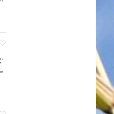
ons
ie.
s
i.
re,