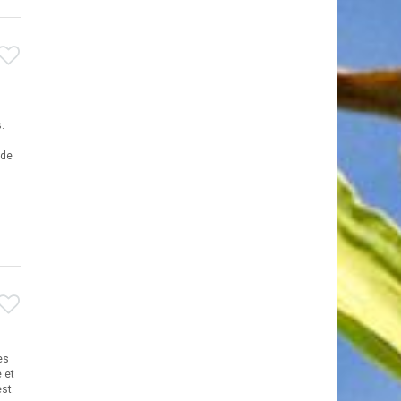
.
 de
es
 et
st.