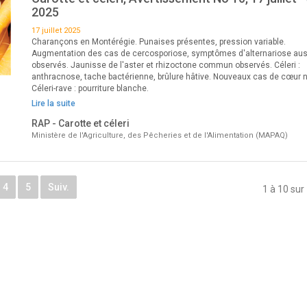
2025
17 juillet 2025
Charançons en Montérégie. Punaises présentes, pression variable.
Augmentation des cas de cercosporiose, symptômes d'alternariose aus
observés. Jaunisse de l'aster et rhizoctone commun observés. Céleri :
anthracnose, tache bactérienne, brûlure hâtive. Nouveaux cas de cœur no
Céleri-rave : pourriture blanche.
Lire la suite
RAP - Carotte et céleri
Ministère de l'Agriculture, des Pêcheries et de l'Alimentation (MAPAQ)
4
5
Suiv.
1 à 10 sur