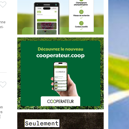
enne
ri-
as
es
É