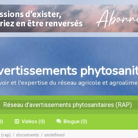
vertissements phytosanit
voir et l'expertise du réseau agricole et agroalime
Réseau d’avertissements phytosanitaires (RAP)
0)
Vidéos
(0)
Blogue
(0)
 (rap)
/
documents
/
undefined