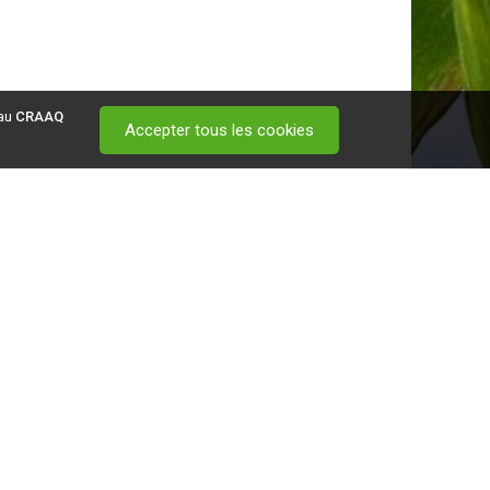
 au
CRAAQ
Accepter tous les cookies
 visitez ce
lien
.