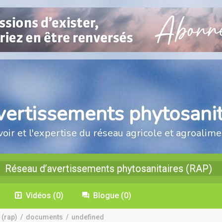
vertissements phytosanit
voir et l'expertise du réseau agricole et agroalime
Réseau d’avertissements phytosanitaires (RAP)
Vidéos
(0)
Blogue
(0)
 (rap)
/
documents
/
undefined