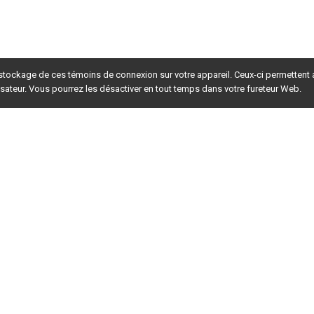
 stockage de ces témoins de connexion sur votre appareil. Ceux-ci permettent
lisateur. Vous pourrez les désactiver en tout temps dans votre fureteur Web.
rsion du site en
développement
. Pour la version en
production
,