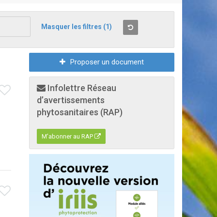
Masquer les filtres
(1)
Proposer un document
Infolettre Réseau
d’avertissements
phytosanitaires (RAP)
M'abonner au RAP