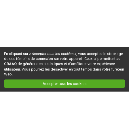
En cliquant sur
« Accepter tous les cookies »
, vous acceptez le stockage
de ces témoins de connexion sur votre appareil. Ceux-ci permettent au
CRAAQ
de générer des statistiques et d'améliorer votre expérience
utilisateur. Vous pourrez les désactiver en tout temps dans votre fureteur
Web.
Accepter tous les cookies
Ceci est la version du site en
développement
. Pour la version en
production
, visitez ce
lien
.