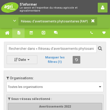
Réseau d’avertissements
S'informer
Le savoir et l'expertise du réseau agricole et
phytosanitaires (RAP)
agroalimentaire
Le savoir et l'expertise du réseau agricole et
Réseau d’avertissements phytosanitaires (RAP)
agroalimentaire
Masquer les
Date
filtres
(1)
Organisations:
Toutes les organisations
Sous-réseau sélectionné :
Avertissements 2022