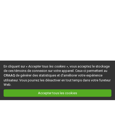
En cliquant sur
« Accepter tous les cookies »
, vous acceptez le stockage
de ces témoins de connexion sur votre appareil. Ceux-ci permettent au
CRAAQ
de générer des statistiques et d'améliorer votre expérience
utilisateur. Vous pourrez les désactiver en tout temps dans votre fureteur
Web.
Accepter tous les cookies
Ceci est la version du site en
développement
. Pour la version en
production
, visitez ce
lien
.