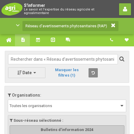
Réseau d’avertissements
S'informer
Le savoir et l'expertise du réseau agricole et
phytosanitaires (RAP)
agroalimentaire
Le savoir et l'expertise du réseau agricole et
Réseau d’avertissements phytosanitaires (RAP)
agroalimentaire
Masquer les
Date
filtres
(1)
Organisations:
Toutes les organisations
Sous-réseau sélectionné :
Bulletins d'information 2024