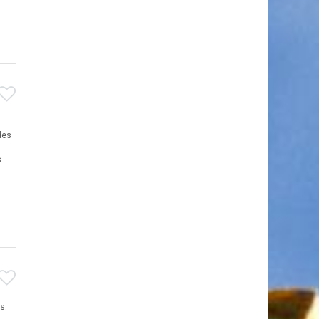
des
s
s.