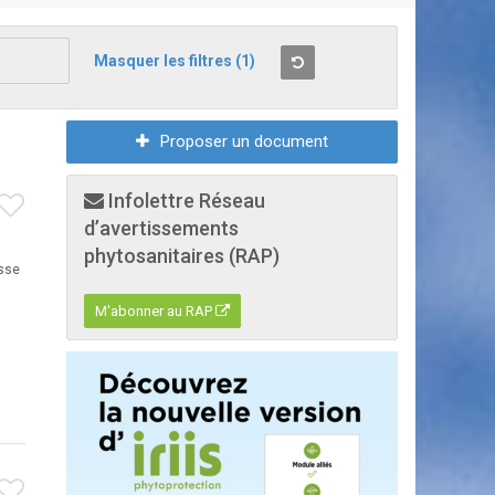
Masquer les filtres
(1)
Proposer un document
Infolettre Réseau
d’avertissements
phytosanitaires (RAP)
usse
M'abonner au RAP