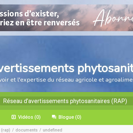
vertissements phytosanit
voir et l'expertise du réseau agricole et agroalime
Réseau d’avertissements phytosanitaires (RAP)
)
Vidéos
(0)
Blogue
(0)
 (rap)
/
documents
/
undefined