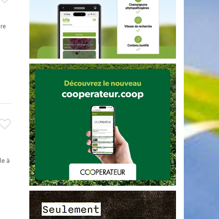
ure
le à