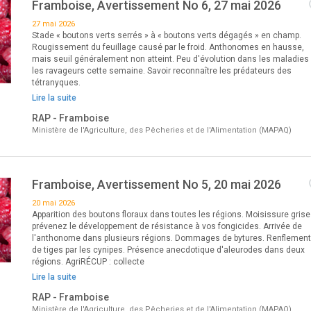
Framboise, Avertissement No 6, 27 mai 2026
27 mai 2026
Stade « boutons verts serrés » à « boutons verts dégagés » en champ.
Rougissement du feuillage causé par le froid. Anthonomes en hausse,
mais seuil généralement non atteint. Peu d'évolution dans les maladies 
les ravageurs cette semaine. Savoir reconnaître les prédateurs des
tétranyques.
Lire la suite
RAP - Framboise
Ministère de l'Agriculture, des Pêcheries et de l'Alimentation (MAPAQ)
Framboise, Avertissement No 5, 20 mai 2026
20 mai 2026
Apparition des boutons floraux dans toutes les régions. Moisissure grise 
prévenez le développement de résistance à vos fongicides. Arrivée de
l'anthonome dans plusieurs régions. Dommages de bytures. Renflemen
de tiges par les cynipes. Présence anecdotique d'aleurodes dans deux
régions. AgriRÉCUP : collecte
Lire la suite
RAP - Framboise
Ministère de l'Agriculture, des Pêcheries et de l'Alimentation (MAPAQ)