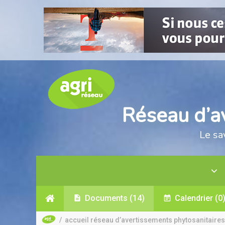
Réseau d’a
Le sa
Documents
(14)
Calendrier
(0
/
accueil réseau d’avertissements phytosanitaires