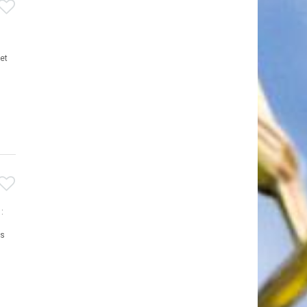
et
:
ts