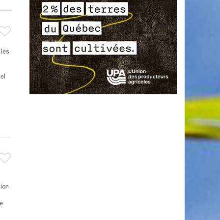
 les
el
tion
ce