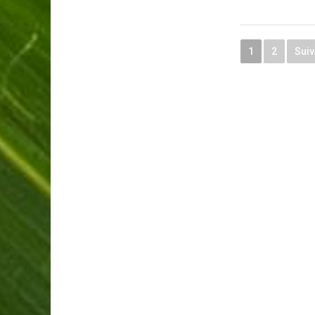
1
2
Suiv