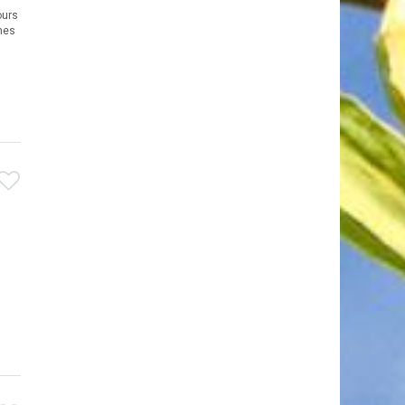
ours
mes