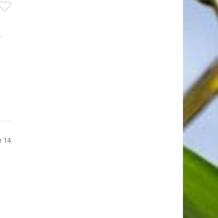
.
r 14