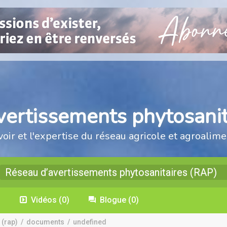
vertissements phytosanit
voir et l'expertise du réseau agricole et agroalime
Réseau d’avertissements phytosanitaires (RAP)
)
Vidéos
(0)
Blogue
(0)
 (rap)
/
documents
/
undefined