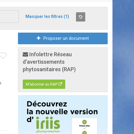
Masquer les filtres
(1)
Proposer un document
Infolettre Réseau
d’avertissements
phytosanitaires (RAP)
t
M'abonner au RAP