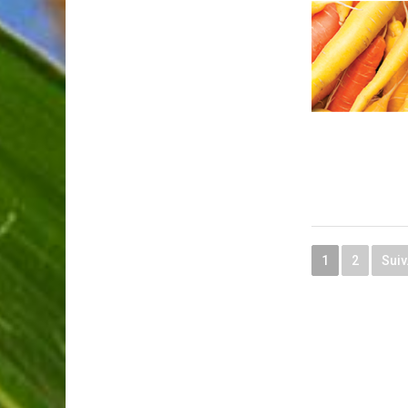
1
2
Suiv