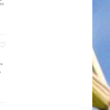
ve
UES
ns
9