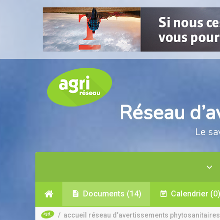
Réseau d’a
Le sa
Documents
(14)
Calendrier
(0
/
accueil réseau d’avertissements phytosanitaires