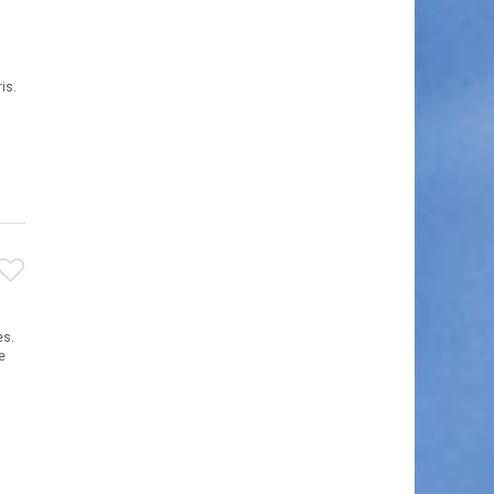
ris.
es.
e
e.