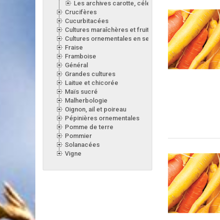
Les archives carotte, céleri, laitue, oignon, poireau
Crucifères
Cucurbitacées
Cultures maraîchères et fruitières en serre
Cultures ornementales en serre
Fraise
Framboise
Général
Grandes cultures
Laitue et chicorée
Maïs sucré
Malherbologie
Oignon, ail et poireau
Pépinières ornementales
Pomme de terre
Pommier
Solanacées
Vigne