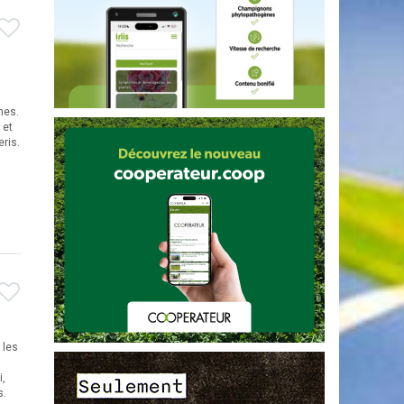
hes.
 et
ris.
 les
i,
s.