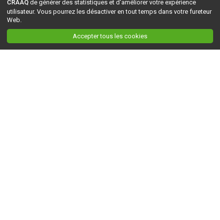
CRAAQ
de générer des statistiques et d'améliorer votre expérience
utilisateur. Vous pourrez les désactiver en tout temps dans votre fureteur
Web.
Accepter tous les cookies
Ceci est la version du site en
développement
. Pour la version en
production
, visitez ce
lien
.
AGRI-RÉSEAU
À propos d'Agri-Réseau