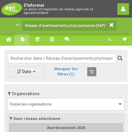
Réseau d’avertissements
S'informer
Le savoir et l'expertise du réseau agricole et
phytosanitaires (RAP)
agroalimentaire
Le savoir et l'expertise du réseau agricole et
Réseau d’avertissements phytosanitaires (RAP)
agroalimentaire
Masquer les
Date
filtres
(1)
Organisations:
Toutes les organisations
Sous-réseau sélectionné :
Avertissements 2026