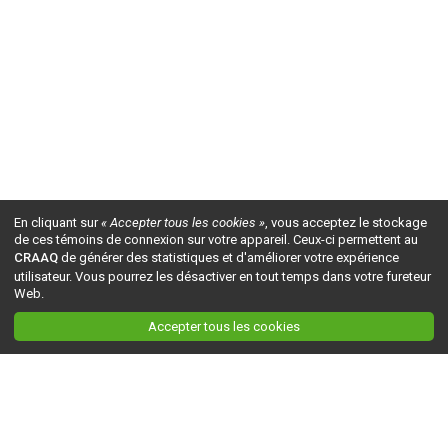
En cliquant sur
« Accepter tous les cookies »
, vous acceptez le stockage
de ces témoins de connexion sur votre appareil. Ceux-ci permettent au
CRAAQ
de générer des statistiques et d'améliorer votre expérience
utilisateur. Vous pourrez les désactiver en tout temps dans votre fureteur
Web.
Accepter tous les cookies
Ceci est la version du site en
développement
. Pour la version en
production
, visitez ce
lien
.