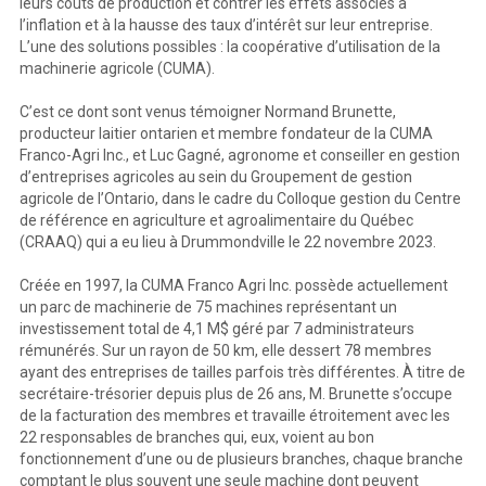
leurs coûts de production et contrer les effets associés à
l’inflation et à la hausse des taux d’intérêt sur leur entreprise.
L’une des solutions possibles : la coopérative d’utilisation de la
machinerie agricole (CUMA).
C’est ce dont sont venus témoigner Normand Brunette,
producteur laitier ontarien et membre fondateur de la CUMA
Franco-Agri Inc., et Luc Gagné, agronome et conseiller en gestion
d’entreprises agricoles au sein du Groupement de gestion
agricole de l’Ontario, dans le cadre du Colloque gestion du Centre
de référence en agriculture et agroalimentaire du Québec
(CRAAQ) qui a eu lieu à Drummondville le 22 novembre 2023.
Créée en 1997, la CUMA Franco Agri Inc. possède actuellement
un parc de machinerie de 75 machines représentant un
investissement total de 4,1 M$ géré par 7 administrateurs
rémunérés. Sur un rayon de 50 km, elle dessert 78 membres
ayant des entreprises de tailles parfois très différentes. À titre de
secrétaire-trésorier depuis plus de 26 ans, M. Brunette s’occupe
de la facturation des membres et travaille étroitement avec les
22 responsables de branches qui, eux, voient au bon
fonctionnement d’une ou de plusieurs branches, chaque branche
comptant le plus souvent une seule machine dont peuvent