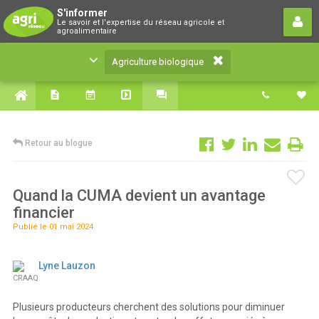
Agriculture biologique
S'informer
Le savoir et l'expertise du réseau agricole et
Le savoir et l'expertise du réseau agricole et
agroalimentaire
agroalimentaire
Agriculture biologique
Retour au blogue
Quand la CUMA devient un avantage
financier
Publié le 01 mai 2024
Lyne Lauzon
CRAAQ
Plusieurs producteurs cherchent des solutions pour diminuer