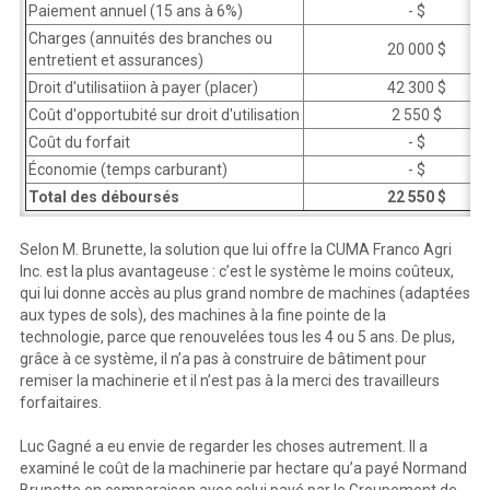
Paiement annuel (15 ans à 6%)
- $
Charges (annuités des branches ou
20 000 $
entretient et assurances)
Droit d'utilisatiion à payer (placer)
42 300 $
Coût d'opportubité sur droit d'utilisation
2 550 $
Coût du forfait
- $
Économie (temps carburant)
- $
Total des déboursés
22 550 $
Selon M. Brunette, la solution que lui offre la CUMA Franco Agri
Inc. est la plus avantageuse : c’est le système le moins coûteux,
qui lui donne accès au plus grand nombre de machines (adaptées
aux types de sols), des machines à la fine pointe de la
technologie, parce que renouvelées tous les 4 ou 5 ans. De plus,
grâce à ce système, il n’a pas à construire de bâtiment pour
remiser la machinerie et il n’est pas à la merci des travailleurs
forfaitaires.
Luc Gagné a eu envie de regarder les choses autrement. Il a
examiné le coût de la machinerie par hectare qu’a payé Normand