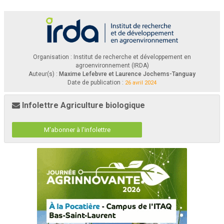
Volet 2
–
Approche régionale et interrégionale
Organisation : Institut de recherche et développement en
agroenvironnement (IRDA)
Auteur(s) :
Maxime Lefebvre et Laurence Jochems-Tanguay
2
Date de publication :
26 avril 2024
Infolettre Agriculture biologique
M'abonner à l'infolettre
Rapport Final
SUIVI DE POPULATION ET ESSAI 
EXPLORATOIRE DE TECHNIQUES
ALTERNATIVES DE LUTTE CONTRE LA 
FIANCÉE DANS LE CHOU CHINOIS
D
uré é du projét
: FÉ VRIÉR 2023 / FÉ VRIÉR 2024
No dé projét
: 
7393287
Responsable scientifique
: 
Maxime Lefebvre
, Ph. D., 