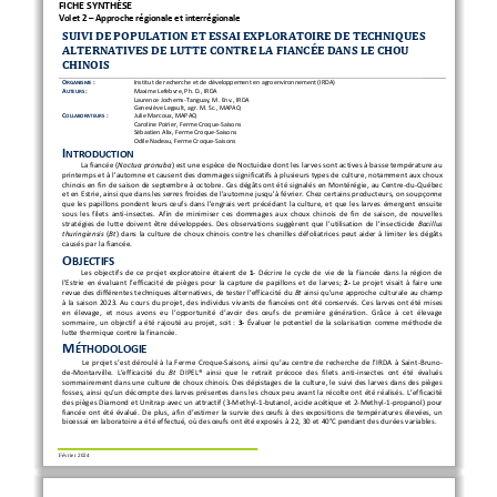
FICHE SYNTHÈSE
Volet 2
–
App
roche régionale et interrégionale
SUIVI DE POPULATION ET ESSAI EXPLORATOIRE DE TECHNIQUES 
ALTERNATIVES DE LUTTE CONTRE LA FIANCÉE DANS LE CHOU 
CHINOIS
RGANISME
O
:
Institut de recherche et de développement en agroenvironnement (IRDA)
UTEURS
A
:
Maxime Lefebvre, Ph. D., IRDA
Laurence Jochems
-
Tanguay, M.
Env
., IRDA
Geneviève Legault, 
agr. 
M. Sc., MAPAQ
OLLABORATEURS
C
:
Julie Marcoux, MAPAQ
Caroline Poirier, Ferme Croque
-
Saisons
Sébastien Alix, Ferme Croque
-
Saisons
Odile Nadeau, Ferme Croque
-
Saisons
I
NTRODUCTION
La fiancée (
Noctua pronuba
) est une espèce de Noctuidae dont les larves sont actives à basse température au 
printemps et à l'automne 
et 
caus
e
nt des dommages significatifs 
à
plusieurs types de culture, notamment aux choux 
chinois en fin de saison de septembre à octobre. Ces dégâts ont été signalés en Montérégie, au Centre
-
du
-
Québec 
et en Estrie, ainsi que dans les serres froides de l'automne jusqu'à février. 
Chez certains producteurs, on soupçonne 
que les papillons pondent leurs œufs dans l'engrais vert précédant la culture, et que les larves émergent ensuite 
sous  les  filets  anti
-
insectes.
Afin  de  minimiser  ces  dommages  aux  choux  chinois  de  fin  de  saison,  de  nouvelles 
stratégies  de  lutte  doivent  être  développées.  Des  observations  suggèrent  que  l'utilisation  de  l'insecticide 
Bacillus 
thuringiensis
(
Bt
)  dans  la  culture  de  choux  chinois  contre  les  chenilles  défoliatrices  peut  aider  à  limiter  les  dégâts 
causés par la fiancée. 
O
BJECTIFS
Les  objectifs  de  ce  projet  exploratoire  étaient  de
1
-
Décrire  le  cycle  de  vie  de  la  fiancée  dans  la  région  de 
l'Estrie en évaluant l’efficacité de pièges pour la capture de papillons et de 
larves
; 
2
-
Le  projet  vis
ait
à  faire  une 
revue des différentes techniques alternatives, de tester l'efficacité du 
Bt
ainsi qu'une approche culturale au champ 
à la saison 2023. Au cours du projet, des individus vivants de fiancées ont été 
conservés
. Ces larves ont été mises 
en élevage, et nous avons eu l’opportunité d’avoir des œufs de première génération. Grâce à cet élevage 
sommaire,  un  objectif  a  été  rajouté  au  projet,  soit
: 
3
-
Évaluer  le  potentiel  de  la  solarisation  comme  méthode  de 
lutte thermique contre la financée.
M
ÉTHODOLOGIE
Le projet s’est déroulé à la 
F
erme  Croque
-
Saisons, ainsi qu’au centre de recherche de l’IRDA à Saint
-
Bruno
-
de
-
Montarville.
L’efficacité du 
Bt 
DIPEL
®
ainsi  que  le  retrait  précoce  des  filets  anti
-
insectes  ont  été  évalué
s
sommairement dans une culture de choux chinois. Des dépistages
de la culture
, le suivi des larves dans des pièges 
fosses, ainsi qu’un décompte des larves présentes dans les choux peu avant la récolte ont été réalisé
s
. L’efficacité 
des pièges Diamond et Unitrap
avec 
un attractif 
(3
-
Methyl
-
1
-
butanol, acide acétique et 2
-
Methyl
-
1
-
propanol) 
pour 
fiancée ont été évalué. De plus, afin d’
estimer
la survie des œufs à des expositions de 
températures  élevées,  un 
bioessai en laboratoire a été effectué, où des œufs ont été exposé
s
à 22, 
30
et 40
°C
pendant des durées variables.
Février 2024