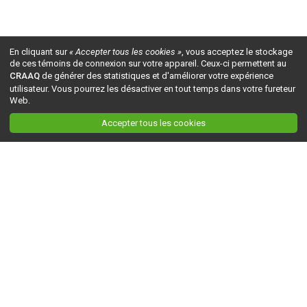
En cliquant sur
« Accepter tous les cookies »
, vous acceptez le stockage
de ces témoins de connexion sur votre appareil. Ceux-ci permettent au
CRAAQ
de générer des statistiques et d'améliorer votre expérience
utilisateur. Vous pourrez les désactiver en tout temps dans votre fureteur
Web.
Accepter tous les cookies
Ceci est la version du site en
développement
. Pour la version en
production
, visitez ce
lien
.