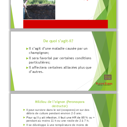
De quoi s’agit
-
il?
Il s’agit d’une maladie causée par un

champignon;
Il sera favorisé par certaines conditions

particulières;
Il affectera certaines alliacées plus que

d’autres.
Mildiou de l’oignon (
Peronospora
)
destructor
Il peut survivre 
dans le sol (oospores) et sur des

débris de culture pendant environ 2-3 ans;
Pour 
qu’il y 
ait 
infection, 
il faut une 
HR 
de 
95
% ou +

pendant au moins 1
1
h ou une 
rosée de 2 à 7
h;
Il se développe à une température de moins de
