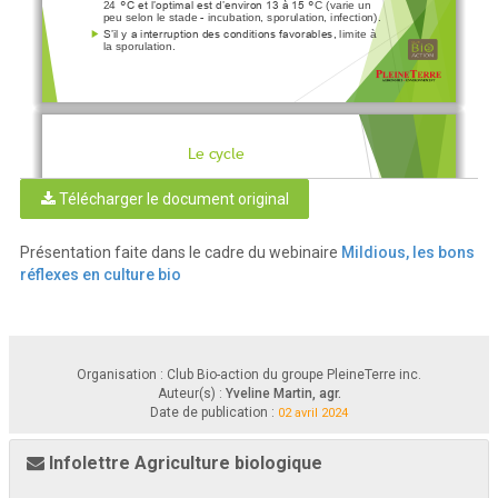
°
°
24
C et l’optimal est d’environ
13 à
15 
C (varie un
peu selon le stade 
- 
incubation, 
sporulation,
infection).
S’il y a interruption des conditions favorables, 
limite à

la sporulation.
Le cycle
Télécharger le document original
Présentation faite dans le cadre du webinaire
Mildious, les bons
https://semiloni.fnams.fr/
réflexes en culture bio
Organisation : Club Bio-action du groupe PleineTerre inc.
Le cycle de la maladie 
Auteur(s) :
Yveline Martin, agr.
Date de publication :
02 avril 2024
Habituellement, les spores sont produites la

nuit si les conditions sont favorables (95
%
°
°
HR et 4 à 23
C
-
optimum environ 13
-
15
C);
Infolettre Agriculture biologique
Elles sont dispersées sur les cultures au

matin avec le vent et l’eau;