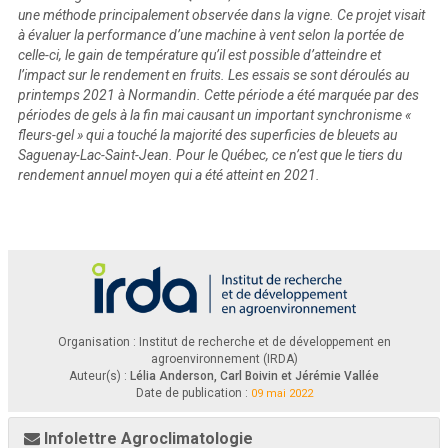
une méthode principalement observée dans la vigne. Ce projet visait
à évaluer la performance d’une machine à vent selon la portée de
celle-ci, le gain de température qu’il est possible d’atteindre et
l’impact sur le rendement en fruits. Les essais se sont déroulés au
printemps 2021 à Normandin. Cette période a été marquée par des
périodes de gels à la fin mai causant un important synchronisme «
fleurs-gel » qui a touché la majorité des superficies de bleuets au
Saguenay-Lac-Saint-Jean. Pour le Québec, ce n’est que le tiers du
L’Institut de recherche et de développement en agroenvironnement (IRDA) a été constitué en mars 1998 par 
quatre fondateurs, soit le ministère de l’Agriculture, des Pêcheries et de l’Alimentation (MAPAQ), l’Union des 
rendement annuel moyen qui a été atteint en 2021.
producteurs agricoles (UPA), le ministèr
e de l’Environnement et de la lutte contre les changements climatiques 
(MELCC) et le ministère de l’Économie, de l’Innovation (MEI). 
L’Institut est une corporation de recherche à but non lucratif, qui travaille chaque année sur une centaine de 
projets  de
recherche  en  collaboration  avec  de  nombreux  partenaires  du  milieu  agricole  et  du  domaine  de  la 
recherche.
Notre mission
L’IRDA a pour mission de soutenir le développement d’une agriculture durable au Québec en favorisant le recours 
à 
l’innovation et aux partenariats.
Consulter le 
www.irda.qc.ca
pour en connaître davantage sur l’Institut et ses activités. 
Organisation : Institut de recherche et de développement en
agroenvironnement (IRDA)
Auteur(s) :
Lélia Anderson, Carl Boivin et Jérémie Vallée
Date de publication :
09 mai 2022
Infolettre Agroclimatologie