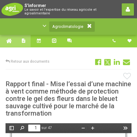
Agroclimatologie
S'informer
Le savoir et l'expertise du réseau agricole et
Le savoir et l'expertise du réseau agricole et
agroalimentaire
agroalimentaire
Agroclimatologie
Retour aux documents
Rapport final - Mise l’essai d’une machine
à vent comme méthode de protection
contre le gel des fleurs dans le bleuet
sauvage cultivé pour le marché de la
transformation
sur 47
Afficher/Masquer
Rechercher
Zoom
Zoom
Outils
le
arrière
avant