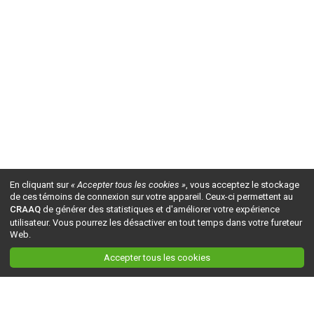
En cliquant sur
« Accepter tous les cookies »
, vous acceptez le stockage
de ces témoins de connexion sur votre appareil. Ceux-ci permettent au
CRAAQ
de générer des statistiques et d'améliorer votre expérience
utilisateur. Vous pourrez les désactiver en tout temps dans votre fureteur
Web.
Accepter tous les cookies
Ceci est la version du site en
développement
. Pour la version en
production
, visitez ce
lien
.