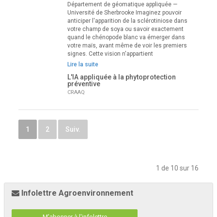
Département de géomatique appliquée —
Université de Sherbrooke Imaginez pouvoir
anticiper l'apparition de la sclérotiniose dans
votre champ de soya ou savoir exactement
quand le chénopode blanc va émerger dans
votre maïs, avant même de voir les premiers
signes. Cette vision n'appartient
Lire la suite
L'IA appliquée à la phytoprotection
préventive
CRAAQ
1
2
Suiv.
1 de 10 sur 16
Infolettre Agroenvironnement
M'abonner à l'infolettre