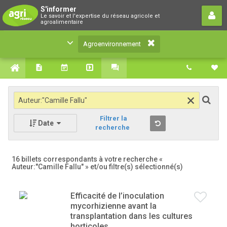
Agroenvironnement
S'informer
Le savoir et l'expertise du réseau agricole et
Le savoir et l'expertise du réseau agricole et
agroalimentaire
agroalimentaire
Agroenvironnement
Filtrer la
Date
recherche
16 billets correspondants à votre recherche
«
Auteur:"Camille Fallu" »
et/ou filtre(s) sélectionné(s)
Efficacité de l’inoculation
mycorhizienne avant la
transplantation dans les cultures
horticoles