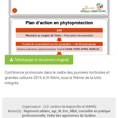
2
Plan d’action en 
phytoprotection
2009
Résolution au congrès de l’Ordre 
–
Prescription des pesticides
Comité de 
concertation
sur les pesticides : + de 20 participants 
Industrie, producteurs, agroenvironnement, 
CropLife
Canada, INSPQ, MAPAQ, MDDELCC...
Définition des étapes du plan d’action
Télécharger le document original
1.
Actes agronomiques
3.
Établir les règles de l’art
2. Formation
4. Mesure l’applicabilité au champ
Conférence prononcée dans le cadre des journées horticoles et
Plan d’action
2012
-
2015
grandes cultures 2016 à St-Rémi, sous le thème de la lutte
intégrée.
3
Étapes et échéancier du plan d’action
1. ACTE AGRONOMIQUE : 
Loi sur les agronomes
, protection du public
Organisation : CLD Jardins-de-Napierville et MAPAQ
Recommandation en phytoprotection = 
Public = agriculteurs, autres publics à risque
acte réservé exclusif à l’agronome
Auteur(s) :
Raymond Leblanc, agr., M. Env., MBA, conseiller en pratique
professionnelle, Ordre des agronomes du Québec
2. FORMATION : Formation pratique des agronomes (2015
-
2016)