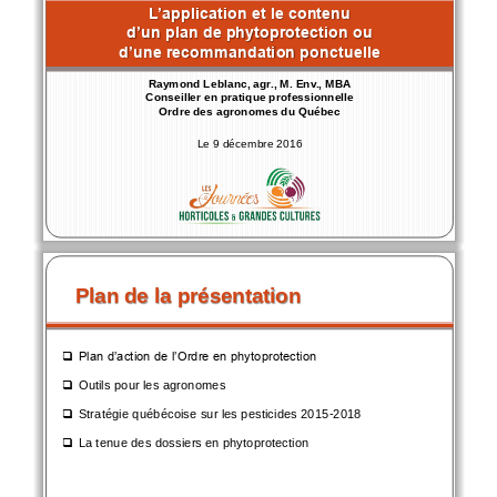
L’application et le contenu 
d’un plan de phytoprotection ou 
d’une recommandation ponctuelle
Raymond Leblanc, agr., M. Env., MBA 
Conseiller en pratique professionnelle
Ordre des agronomes du Québec
Le 9 
décembre
2016
Plan de la 
présentation
Plan d’action de l’Ordre en phytoprotection

Outils pour les agronomes

Stratégie québécoise sur les pesticides 2015
-
2018

La tenue des dossiers en phytoprotection
