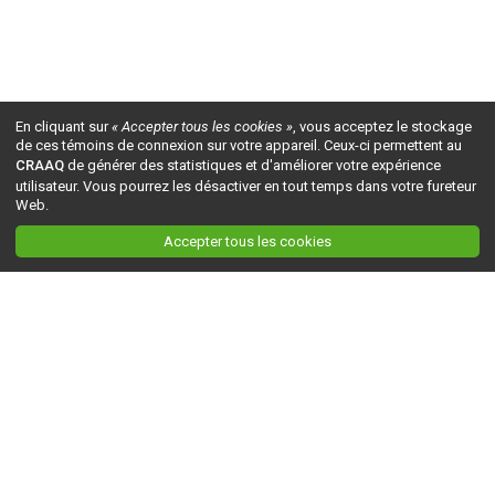
En cliquant sur
« Accepter tous les cookies »
, vous acceptez le stockage
de ces témoins de connexion sur votre appareil. Ceux-ci permettent au
CRAAQ
de générer des statistiques et d'améliorer votre expérience
utilisateur. Vous pourrez les désactiver en tout temps dans votre fureteur
Web.
Accepter tous les cookies
Ceci est la version du site en
développement
. Pour la version en
production
, visitez ce
lien
.