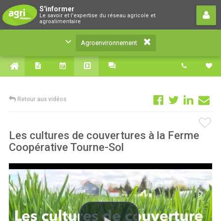
Agroenvironnement
S'informer
Le savoir et l'expertise du réseau agricole et
Le savoir et l'expertise du réseau agricole et
agroalimentaire
agroalimentaire
Agroenvironnement
Retour aux vidéos
Les cultures de couvertures à la Ferme
Coopérative Tourne-Sol