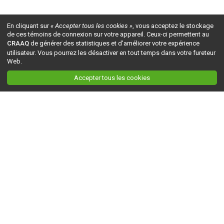
En cliquant sur
« Accepter tous les cookies »
, vous acceptez le stockage
de ces témoins de connexion sur votre appareil. Ceux-ci permettent au
CRAAQ
de générer des statistiques et d'améliorer votre expérience
utilisateur. Vous pourrez les désactiver en tout temps dans votre fureteur
Web.
Accepter tous les cookies
Ceci est la version du site en
développement
. Pour la version en
production
, visitez ce
lien
.