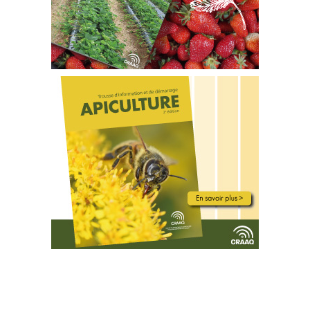
2
 Le questionnaire 
se trouve
 à 
l’annexe 1.