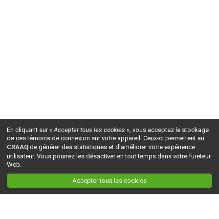
En cliquant sur
« Accepter tous les cookies »
, vous acceptez le stockage
de ces témoins de connexion sur votre appareil. Ceux-ci permettent au
CRAAQ
de générer des statistiques et d'améliorer votre expérience
utilisateur. Vous pourrez les désactiver en tout temps dans votre fureteur
Web.
Accepter tous les cookies
Ceci est la version du site en
développement
. Pour la version en
production
, visitez ce
lien
.