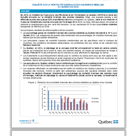
ENQUÊTE SUR LA MORTALITÉ HIVERNALE DES 
COLONIES D’ABEILLES
AU QUÉBEC EN 2015 
RÉSUMÉ
En 2015, le ministère de l’Agriculture, des Pêcheries et de l’Alimentation du Québec (MAPAQ) a mené son 
enquête  annuelle  sur  la  mortalité  hivernale  des  colonies  d’abeilles.  Ainsi, 
une  enquête  postale  a  été 
effectuée auprès des quelque 600 propriétaires d’a
beilles enregistrés au Québec,
dans le but d’estimer le 
niveau de mortalité des colonies à la suite de l’hivernage 2014
2015. Au total, 380 apiculteurs ont rempli et 
‐
retourné  le  questionnaire  qui  leur  avait  été  transmis,  ce  qui  représente  63
%  des  propriét
aires d’abeilles 
enregistrés au MAPAQ en 2014.
Les principaux résultats de cette enquête sont les suivants
:
Le pourcentage global de mortalité hivernale des colonies d’abeilles au Québec est estimé à 19
% pour

l’année
2015. Les entreprises de grande taill
e présentent des pourcentages de mortalité hivernale plus
faibles que les plus petites entreprises.
Les  principales  causes  de  mortalité  hivernale  mentionnées  par  les  apiculteurs  sont  le  manque  de

nourriture,  les  conditions  climatiques  défavorables,  les  pro
blèmes  liés  aux  reines  et  les  colonies  trop
faibles à l’automne.
Au Québec, en 2014, le dépistage de la varroase s’est fait principalement à l’aide de cartons collants

placés sur le plancher de la ruche et, dans une moindre mesure, au moyen de la technique
du lavage à
l’alcool. Près de 70
% des entreprises de 
dix
colonies ou plus effectuent le dépistage du varroa.
Les  traitements  le  plus fréquemment  utilisés  pour  le  contrôle  du  varroa sont  ceux qui font  appel à  des

acides organiques (acide formique et acide
oxalique) et au thymol (Thymovar). Parmi les acaricides de
synthèse, Apivar est le premier choix des apiculteurs québécois.
Les apiculteurs du Québec utilisent moins d’antibiotiques (fumagilline et oxytétracycline
) pour le contrôle

de la nosémose et de la loque américaine que ceux des autres provinces canadiennes.

Les  analyses  effectuées  ne  permettent  pas  de  mettre  en  évidence  les  facteurs  associés  à  la  mortalité
hivernale  des  colonies.  Hormis  la  taille  des  entrep
rises,  aucune  des  variables  étudiées  dans  cette
enquête n’a semblé influencer directement le pourcentage de mortalité hivernale des colonies (type
d’hivernage, méthode de dépistage du varroa et traitements utilisés contre la varroase, la nosémose et
la loq
ue américaine).
Figure
1. 
Évolution de la mortalité hivernale des colonies d'abeilles au Québec et au Canada
60
mortalité hivernale de colonies (%)
50
40
30
Québec
Canada
20
10
0