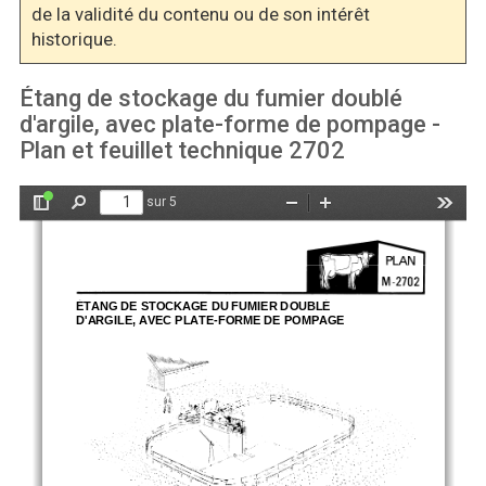
de la validité du contenu ou de son intérêt
historique.
Étang de stockage du fumier doublé
d'argile, avec plate-forme de pompage -
Plan et feuillet technique 2702
sur 5
Afficher/Masquer
Rechercher
Zoom
Zoom
Outils
le
arrière
avant
panneau
latéral
É
TANG DE STOCKAGE DU FUMIER DOUBL
É
D'ARGILE, AVEC PLATE-FORME DE POMPAGE 