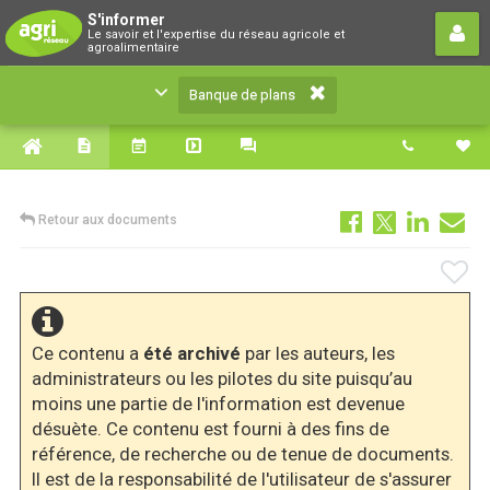
Banque de plans
S'informer
Le savoir et l'expertise du réseau agricole et
Le savoir et l'expertise du réseau agricole et
agroalimentaire
agroalimentaire
Banque de plans
Retour aux documents
Ce contenu a
été archivé
par les auteurs, les
administrateurs ou les pilotes du site puisqu’au
moins une partie de l'information est devenue
désuète. Ce contenu est fourni à des fins de
référence, de recherche ou de tenue de documents.
Il est de la responsabilité de l'utilisateur de s'assurer