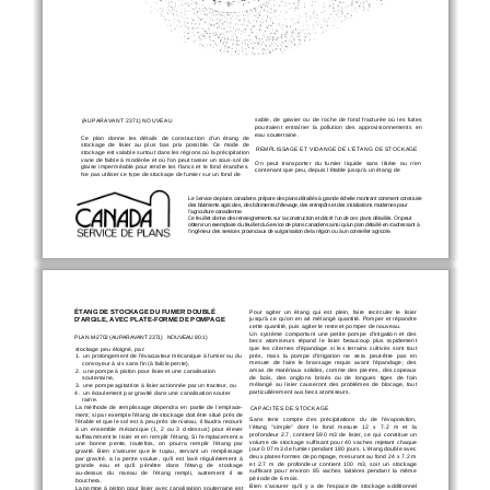
sabl
e,  de  
gravi
er  ou  
de  roc
he  de  fo
nd  fract
urée  
où  l
es  fui
tes  
(AUPARAVAN
T 2371) NOUV
EAU 
pourr
aient  e
ntraîner  
la  po
llution  des
  ap
pro
vision
nem
ents
  en  
eau so
uterra
ine. 
Ce  pl
an  d
onne  les  d
étails  
de  constructi
on  d'
un  éta
ng  de  
stockage  d
e  lisier  au  pl
us  bas  pri
x  poss
ible.  Ce  mod
e  de  
REMPLISSAGE E
T VIDANGE DE L'É
TANG DE S
TOCK
AGE 
stockage 
est vala
ble s
urtout 
dans 
les rég
ions où la 
préci
pitation 
varie d
e faib
le à modér
ée et 
où l'
on 
peut ta
sser un so
us-sol de
On  pe
ut  trans
porter  d
u  fumi
er  li
qui
de  s
ans  litièr
e  o
u  n'
en
glais
e im
perm
éab
le 
pour
 ren
dre l
es fla
ncs 
et le fo
nd 
étan
ches.
conten
ant qu
e peu, de
pu
is l'
établ
e jusq
u'à un
 étang d
e 
Ne 
p
as uti
liser 
ce t
yp
e de stoc
ka
g
e d
e fumier
 sur un fond d
e
Le S
ervice d
e plans canadie
ns prépare
 des plans d
étaillés 
à grand
e échell
e m
ontrant 
comment 
constru
ire 
des
 bâtim
ent
s agr
icoles,
 des bâtime
nts
 d'élev
age
, d
es en
tre
pôts et 
des installations mo
dernes pour 
l'ag
riculture ca
nad
ien
ne. 
Ce fe
uill
et 
donne des
 renseigneme
nts sur la const
ruction
 et décrit l'un de ces plans d
étaillés.
 On peut 
obt
eni
r un ex
emplair
e du feuille
t du Serv
ice 
de plans c
ana
diens ainsi qu'
un pla
n dét
aillé en
 s'a
dressant à 
l'in
génie
ur des ser
vices pr
ovincia
ux de v
ulga
risation
 de la régi
on ou à un conseiller agr
icole.
ÉTAN
G DE STOC
KA
GE D
U FUME
R D
OUBLÉ 
Pour  a
giter  u
n  étan
g  qu
i  e
st  plein,  fair
e  recircul
er  le  
lisier
D'AR
GILE, AVEC PLATE-
FORME 
DE POMPAGE
jusq
u'à ce q
u'on en 
ait mél
angé q
uantit
é. Pomper 
et répa
ndre
cette qua
ntité, puis a
giter le
 reste et pomp
er de nouv
ea
u. 
Un  s
ystème  c
omporta
nt  une
  pet
ite  pom
pe
  d'
irrigati
on  et  de
s  
PLAN M-2702 
(AUPARAVANT 23
71)   N
OUVEAU 
80:1)
becs  at
omise
urs  répa
nd  
le  
lisier  b
eaucou
p  plus  r
apidem
ent
que  l
es  citern
es  d'
épa
nda
ge
  si  les
  terrai
ns  cultiv
és  
sont  tout
stockage p
eu é
loig
né, p
ar: 
près,  mais  la
  pompe  
d'irrig
ation  n
e  sera
  peut-être  p
as  e
n  
1. 
un pro
lon
gem
ent de l'
évacu
ateur méca
niq
ue à fumier ou d
u 
mesure
  de
  fai
re  l
e  br
assa
ge  re
quis
  av
an
t  l'
épa
nd
age;  
de
s  
    convo
yeur à
 vis sans fin (à faibl
e pe
nte), 
amas  de  maté
riau
x  sol
ides,  comme  des  pi
erres,  des  cope
aux  
2. 
une p
omp
e à p
iston po
ur lisi
er et une can
alisation 
de  bois,  des  ong
lons
  bris
és  ou  de  lo
ngu
es  
tiges  
de  foin  
    souterraine,
méla
ngé  
au  
lisier  ca
usero
nt  des  pr
obl
èmes
  de  b
locage,  t
out
3.  une pom
pe 
agitatric
e à lisi
er action
né
e p
ar un tracteur, ou  
particu
lièr
eme
nt au
x becs ato
miseurs. 
 4.  un écoul
ement par grav
ité dans u
ne ca
nalis
atio
n sout
er 
raine. 
La  métho
de  
de  rempl
issag
e  dép
en
dra  en  
partie  de  l'
empl
ace-
É
S D
E STOCKAGE
CAPACIT
ment; si par 
exempl
e l'
étan
g d
e stockag
e doit être situé 
près
 de
Sans  te
nir  c
ompte  d
es  pr
écipitati
ons  
du
  de  
l'éva
porat
ion,  
l'établ
e et que l
e sol est à peu
 pr
ès de nive
au, il faudra rec
ourir
l'étang   "s
impl
e"   do
nt   le   fo
nd   mesur
e   1
2   x   
7.2   m   e
t   la   
à  u
n  ensem
ble  méc
ani
qu
e  (
1,  2  
ou
  3  ci-d
essus)  
pour
  élever
profon
de
ur  2.7
,  contient  5
90  
m3
  de  l
isier,  c
e  qu
i  constitu
e  un  
suffisamment l
e lisi
er et en r
emplir
  l'étan
g.  Si  l'
empl
acem
ent  a
volum
e  de  sto
ckage  suffisa
nt  pour  40  v
aches  rejeta
nt  cha
que  
une
  b
onn
e  
pente,  to
utefois
,  on  
po
urra
  remplir
  l'éta
ng  par
jour 
0.07
 m3
 de fumi
er p
endant 18
0 jours. 
L'étang
 doub
le avec 
gravité.  B
ien
  s'assurer  
que
  le  tu
yau,  serv
ant  un
  remp
liss
age
deu
x pl
ates-for
mes d
e pomp
age, mes
urant a
u fon
d 24 
x 7.2
 m 
par  
gravité,  
a  la  
pent
e  vo
ulu
e,  qu'
il  est
  lav
é  ré
gul
ièrem
ent  
à  
et  2.7  m
  de  profon
de
ur  co
ntient  
10
0  m3
,  soit  u
n  stoc
kag
e  
gran
de   
ea
u   
et   qu'
il   p
énètre   da
ns   l'
étang
   de
   stoc
kage
suffisant  pour  
envir
on  85  va
ches  laiti
ères  
pen
da
nt  la  même  
au-d
essus   
du
   nive
au
   de
   l'étang   r
empl
i,   autrem
ent   i
l   se
péri
ode d
e 6 m
ois. 
bouc
hera. 
Bien  s'
assur
er  qu'
il  y  a  de  l'
espac
e  de  sto
ckage  a
dditi
on
nel  
La p
omp
e à 
piston po
ur l
isier
 avec ca
na
lisat
ion s
outerr
aine est 