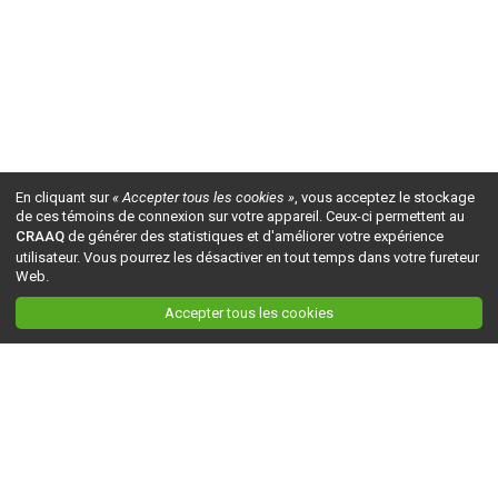
En cliquant sur
« Accepter tous les cookies »
, vous acceptez le stockage
de ces témoins de connexion sur votre appareil. Ceux-ci permettent au
CRAAQ
de générer des statistiques et d'améliorer votre expérience
utilisateur. Vous pourrez les désactiver en tout temps dans votre fureteur
Web.
Accepter tous les cookies
Ceci est la version du site en
développement
. Pour la version en
production
, visitez ce
lien
.