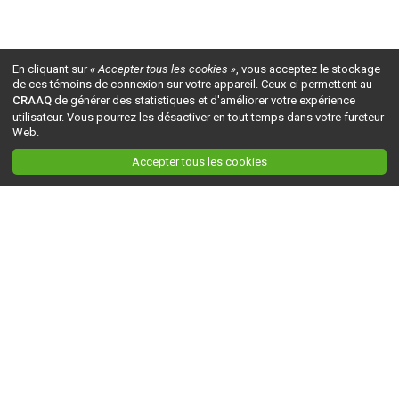
En cliquant sur
« Accepter tous les cookies »
, vous acceptez le stockage
de ces témoins de connexion sur votre appareil. Ceux-ci permettent au
CRAAQ
de générer des statistiques et d'améliorer votre expérience
utilisateur. Vous pourrez les désactiver en tout temps dans votre fureteur
Web.
Accepter tous les cookies
Ceci est la version du site en
développement
. Pour la version en
production
, visitez ce
lien
.