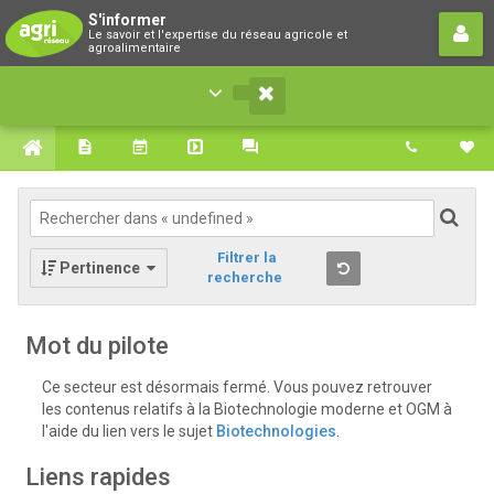
S'informer
S'informer
Le savoir et l'expertise du réseau agricole et
Le savoir et l'expertise du réseau agricole et
agroalimentaire
agroalimentaire
Filtrer la
Pertinence
recherche
Mot du pilote
Ce secteur est désormais fermé. Vous pouvez retrouver
les contenus relatifs à la Biotechnologie moderne et OGM à
l'aide du lien vers le sujet
Biotechnologies
.
Liens rapides