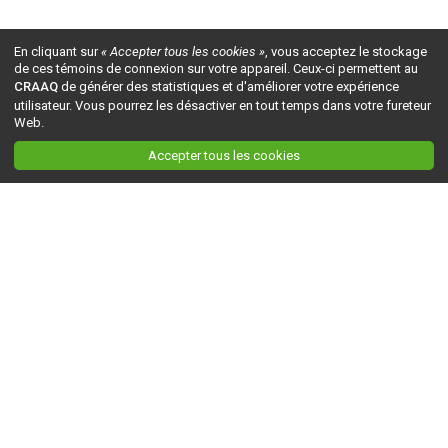
En cliquant sur
« Accepter tous les cookies »
, vous acceptez le stockage
de ces témoins de connexion sur votre appareil. Ceux-ci permettent au
CRAAQ
de générer des statistiques et d'améliorer votre expérience
utilisateur. Vous pourrez les désactiver en tout temps dans votre fureteur
Web.
Accepter tous les cookies
Ceci est la version du site en
développement
. Pour la version en
production
, visitez ce
lien
.