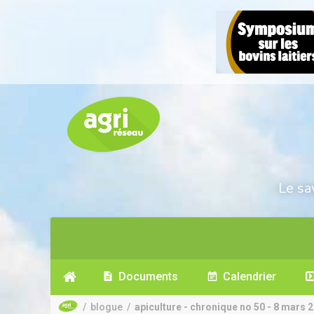
Le sa
Documents
Calendrier
/
blogue
/
apiculture - chronique no 50 - 8 mars 