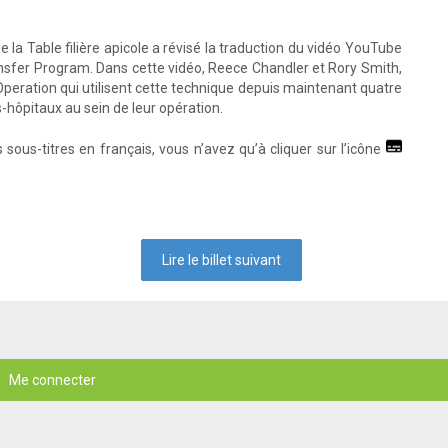
e la Table filière apicole a révisé la traduction du vidéo YouTube
ansfer Program. Dans cette vidéo, Reece Chandler et Rory Smith,
eration qui utilisent cette technique depuis maintenant quatre
s-hôpitaux au sein de leur opération.
s sous-titres en français, vous n’avez qu’à cliquer sur l’icône
Lire le billet suivant
Me connecter