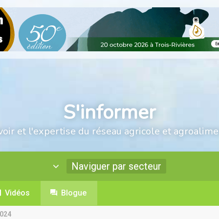
S'informer
voir et l'expertise du réseau agricole et agroalime
Naviguer par secteur
Vidéos
Blogue
2024