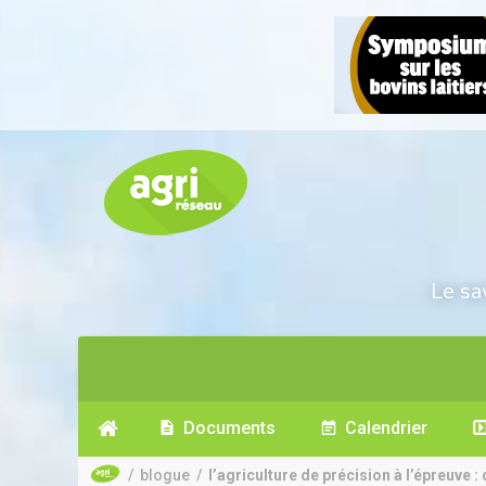
Le sa
Documents
Calendrier
/
blogue
/
l’agriculture de précision à l’épreuve : 