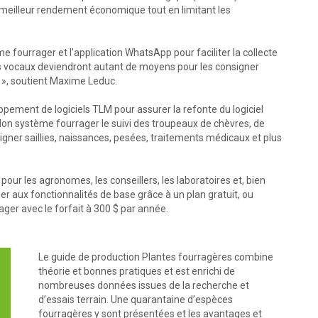
le meilleur rendement économique tout en limitant les
ème fourrager et l’application WhatsApp pour faciliter la collecte
 vocaux deviendront autant de moyens pour les consigner
», soutient Maxime Leduc.
oppement de logiciels TLM pour assurer la refonte du logiciel
Mon système fourrager le suivi des troupeaux de chèvres, de
gner saillies, naissances, pesées, traitements médicaux et plus
.
our les agronomes, les conseillers, les laboratoires et, bien
er aux fonctionnalités de base grâce à un plan gratuit, ou
ger avec le forfait à 300 $ par année.
Le guide de production Plantes fourragères combine
théorie et bonnes pratiques et est enrichi de
nombreuses données issues de la recherche et
d’essais terrain. Une quarantaine d’espèces
fourragères y sont présentées et les avantages et