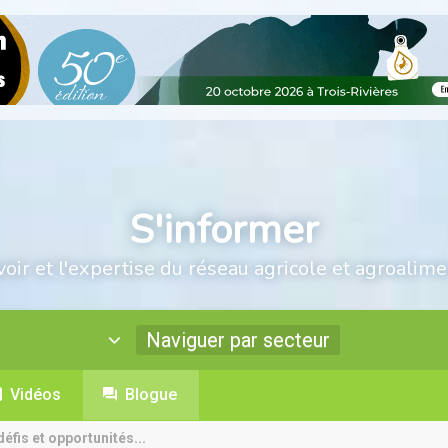
S'informer
voir et l'expertise du réseau agricole et agroalime
Naviguer par secteur
Vidéos
Blogue
défis et opportunités...