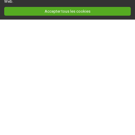
Web.
Accepter tous les cookies
Ceci est la version du site en
développement
. Pour la version en
production
, visitez ce
lien
.
AGRI-RÉSEAU
À propos d'Agri-Réseau
S'INFORMER
Politique éditoriale