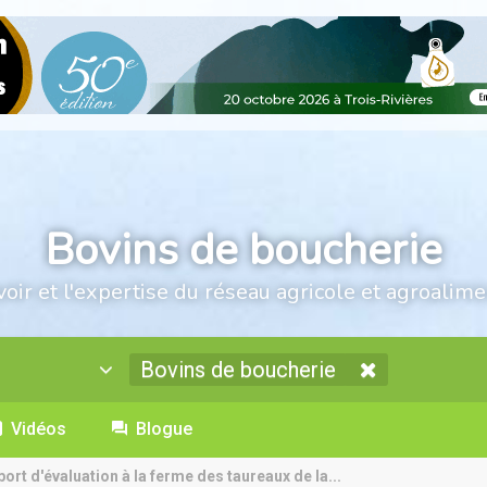
Bovins de boucherie
voir et l'expertise du réseau agricole et agroalime
Bovins de boucherie
Vidéos
Blogue
port d'évaluation à la ferme des taureaux de la...