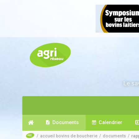
Le sa
Documents
Calendrier
/
accueil bovins de boucherie
/
documents
/
rap