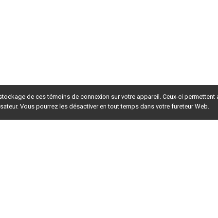
 stockage de ces témoins de connexion sur votre appareil. Ceux-ci permettent
lisateur. Vous pourrez les désactiver en tout temps dans votre fureteur Web.
rsion du site en
développement
. Pour la version en
production
,