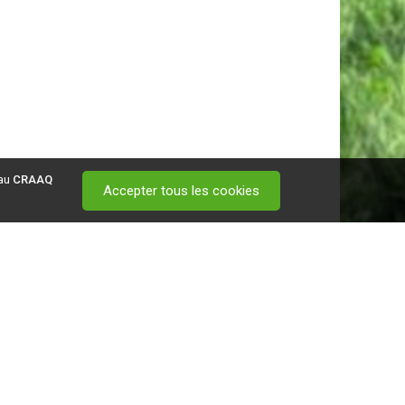
 au
CRAAQ
Accepter tous les cookies
 visitez ce
lien
.