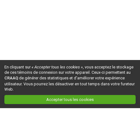
En cliquant sur
« Accepter tous les cookies »
, vous acceptez le stockage
de ces témoins de connexion sur votre appareil. Ceux-ci permettent au
CRAAQ
de générer des statistiques et d'améliorer votre expérience
utilisateur. Vous pourrez les désactiver en tout temps dans votre fureteur
Web.
Accepter tous les cookies
Ceci est la version du site en
développement
. Pour la version en
production
, visitez ce
lien
.