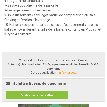
6-Programme alimentaire
7-Gestion quotidienne de la parcelle
Revue de littérature sur l’utilisation du « 
Bale Grazing »
en production bovine
Maxime Leduc, Ph.D, Agr.
Michel Lemelin, M.G.P., Agr.
8-Les enjeux environnementaux
Liste des figures
9- Investissements et budget partiel de comparaison du Bale
A
—
2011
-
2020
F
1
:
..........
6
UGMENTATION ANNUELLE DE LA VALEUR DES TERRES AGRICOLES 
IGURE
R
’
F
2
:
ÉPARTITION DES ENTREPRISES DE VEAUX D
EMBOUCHE PAR TRANCHE DE REVENUS BRUTS 
IGURE
Grazing et l'enclos d'hivernage
,
2015
-
2018.
..........................
9
SELON LE NIVEAU DE RENTABILITÉ
MOYENNE PO
UR LA PÉRIODE
F
3
:
S
’
IGURE
CHÉMA DE DISPOSITION DES BALLES EN FONCTION DE L
EMPLACEMENT DE 
10-Fichier excel permettant de calculer l'espacement entre les
’
................................
................................
................................
...............
19
L
ABREUVOIR
F
4
:
P
IGURE
LAN DE POSITIONNEMENT DES BALLES SELON LA DISTANCIATION ENTRE LES BALLES 
(1)
................................
................................
................................
................................
20
balles en considérant la taille de la balle, le contenu en P du sol et
le type d'animaux
Organisation : Les Productuers de bovins du Québec
Auteur(s) :
Maxime Leduc, Ph. D., agronome et Michel Lemelin, M.G.P.,
agronome
Date de publication :
21 février 2022
Infolettre Bovins de boucherie
M'abonner à l'infolettre