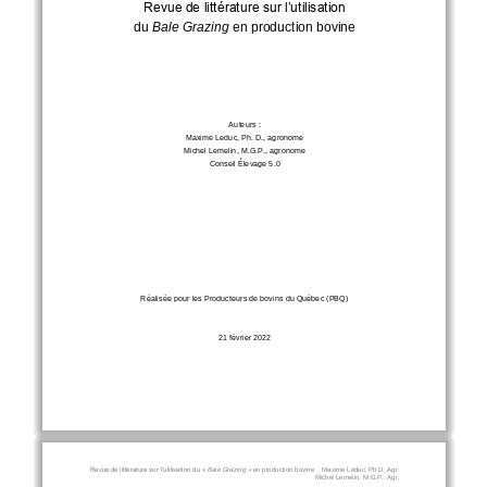
Revue de littérature sur l’utilisation
du 
Bale Grazing
en production bovine
Auteurs
: 
Maxime Leduc, Ph. D., agronome
Michel Lemelin, M.G.P., agronome
Conseil Élevage
5.0
Réalisée pour les Producteurs de bovins du Québec (PBQ)
21
février 2022
Revue de littérature sur l’utilisation du « 
Bale Grazing »
en production bovine
Maxime Leduc, Ph.D, Agr.
Michel Lemelin, M.G.P., Agr.