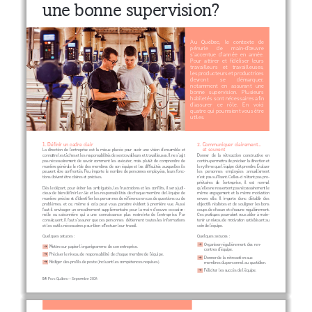
une bonne supervision?
Au Québec, le contexte de 
pénurie de main-d’œuvre 
s’accentue d’année en année. 
Pour attirer et fidéliser leurs 
travailleurs et travailleuses, 
les producteurs et productrices 
devront se démarquer, 
notamment en assurant une 
bonne supervision. Plusieurs 
habiletés sont nécessaires afin 
d’assurer ce rôle. En voici 
quatre qui pourraient vous être 
utiles.
1. Définir un cadre clair
2. Communiquer clairement... 
et souvent
La direction de l’entreprise est la mieux placée pour avoir une vision d’ensemble et 
connaître les tâches et les responsabilités de ses travailleurs et travailleuses. Il ne s’agit 
Donner de la rétroaction constructive en 
pas nécessairement de savoir comment les exécuter, mais plutôt de comprendre de 
continu permettra de préciser la direction et 
manière générale le rôle des membres de son équipe et les difficultés auxquelles ils 
le rythme que l’équipe doit prendre. Évaluer 
peuvent être confrontés. Peu importe le nombre de personnes employées, leurs fonc-
les personnes employées annuellement 
tions doivent être claires et précises. 
n’est pas suffisant. Celles-ci n’étant pas pro-
priétaires de l’entreprise, il est normal 
qu’elles ne ressentent pas nécessairement le 
Dès le départ, pour éviter les ambiguïtés, les frustrations et les conflits, il sera judi-
cieux de bien définir le rôle et les responsabilités de chaque membre de l’équipe de 
même engagement et la même motivation 
manière précise et d’identifier les personnes de référence en cas de questions ou de 
envers elle. Il importe donc d’établir des 
problèmes, et ce, même si cela peut vous paraître évident à première vue. Aussi 
objectifs réalistes et de souligner les bons 
faut-il envisager un encadrement supplémentaire pour la main-d’oeuvre occasion-
coups de chacun et chacune régulièrement. 
Ces pratiques pourraient vous aider à main-
nelle ou saisonnière qui a une connaissance plus restreinte de l’entreprise. Par 
conséquent, il faut s’assurer que ces personnes  détiennent toutes les informations 
tenir un niveau de motivation satisfaisant au 
et les outils nécessaires pour bien effectuer leur travail.
sein de l’équipe.
Quelques astuces :
Quelques astuces :
→
Organiser régulièrement des ren-
→
Mettre sur papier l’organigramme de son entreprise.
contres d’équipe.
→
Préciser le niveau de responsabilité de chaque membre de l’équipe.
→
Donner de la rétroaction aux 
→
Rédiger des profils de poste (incluant les compétences requises).
membres du personnel au quotidien.
→
Féliciter les succès de l’équipe.
  Porc Québec — Septembre 2024
54