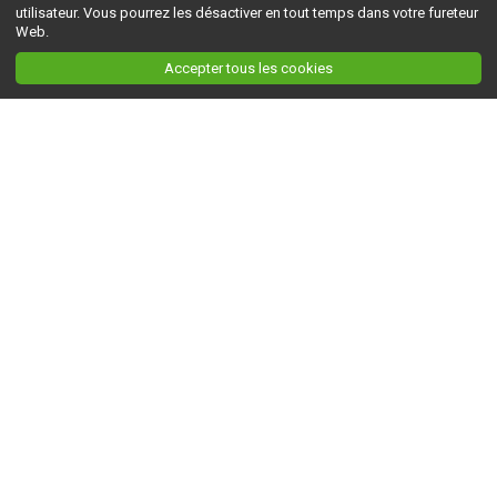
utilisateur. Vous pourrez les désactiver en tout temps dans votre fureteur
Web.
Accepter tous les cookies
Ceci est la version du site en
développement
. Pour la version en
production
, visitez ce
lien
.
AGRI-RÉSEAU
À propos d'Agri-Réseau
S'INFORMER