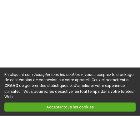
En cliquant sur
« Accepter tous les cookies »
, vous acceptez le stockage
de ces témoins de connexion sur votre appareil. Ceux-ci permettent au
CRAAQ
de générer des statistiques et d'améliorer votre expérience
utilisateur. Vous pourrez les désactiver en tout temps dans votre fureteur
Web.
Accepter tous les cookies
Ceci est la version du site en
développement
. Pour la version en
production
, visitez ce
lien
.