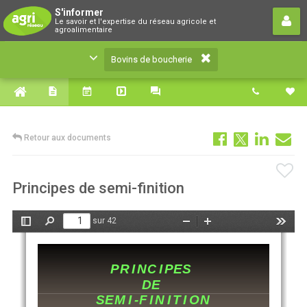
Bovins de boucherie
S'informer
Le savoir et l'expertise du réseau agricole et
Le savoir et l'expertise du réseau agricole et
agroalimentaire
agroalimentaire
Bovins de boucherie
Retour aux documents
Principes de semi-finition
sur 42
Afficher/Masquer
Rechercher
Zoom
Zoom
Outils
le
arrière
avant
panneau
latéral
PRINCIPES 
PRINCIPES 
DE
SEMI-FINITION