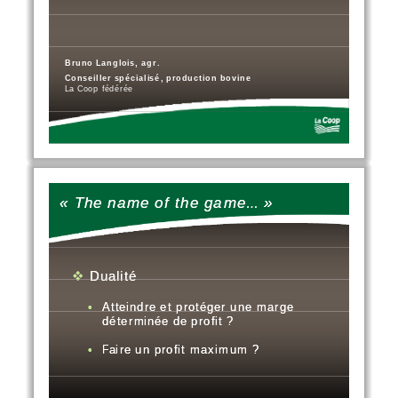
Bruno Langlois, agr.
Conseiller spécialisé  production bovine
Conseiller spécialisé
,
 production bovine
La Coop fédérée
« The name of the game... »
« The name of the game... »
Dualité
Dualité
Dualité
Dualité
•
•
Atteindre et 
Atteindre et 
p
p
pg
pg
roté
roté
g
g
er une mar
er une mar
g
g
g
g
e 
e 
déterminée de profit ?
déterminée de profit ?
•
•
Faire un profit maximum ?
Faire un profit maximum ?