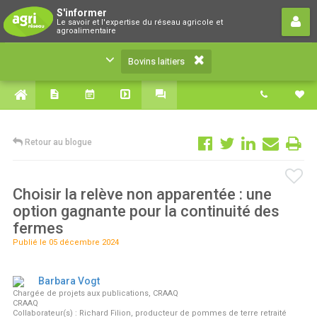
Bovins laitiers
S'informer
Le savoir et l'expertise du réseau agricole et
Le savoir et l'expertise du réseau agricole et
agroalimentaire
agroalimentaire
Bovins laitiers
Retour au blogue
Choisir la relève non apparentée : une
option gagnante pour la continuité des
fermes
Publié le 05 décembre 2024
Barbara Vogt
Chargée de projets aux publications, CRAAQ
CRAAQ
Collaborateur(s) : Richard Filion, producteur de pommes de terre retraité