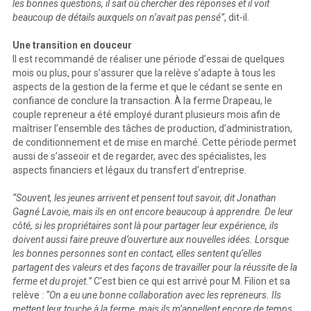
les bonnes questions, il sait où chercher des réponses et il voit
beaucoup de détails auxquels on n’avait pas pensé”
, dit-il.
Une transition en douceur
Il est recommandé de réaliser une période d’essai de quelques
mois ou plus, pour s’assurer que la relève s’adapte à tous les
aspects de la gestion de la ferme et que le cédant se sente en
confiance de conclure la transaction. À la ferme Drapeau, le
couple repreneur a été employé durant plusieurs mois afin de
maîtriser l’ensemble des tâches de production, d’administration,
de conditionnement et de mise en marché. Cette période permet
aussi de s’asseoir et de regarder, avec des spécialistes, les
aspects financiers et légaux du transfert d’entreprise.
“Souvent, les jeunes arrivent et pensent tout savoir, dit Jonathan
Gagné Lavoie, mais ils en ont encore beaucoup à apprendre. De leur
côté, si les propriétaires sont là pour partager leur expérience, ils
doivent aussi faire preuve d’ouverture aux nouvelles idées. Lorsque
les bonnes personnes sont en contact, elles sentent qu’elles
partagent des valeurs et des façons de travailler pour la réussite de la
ferme et du projet.”
C'est bien ce qui est arrivé pour M. Filion et sa
relève :
“On a eu une bonne collaboration avec les repreneurs. Ils
mettent leur touche à la ferme, mais ils m’appellent encore de temps