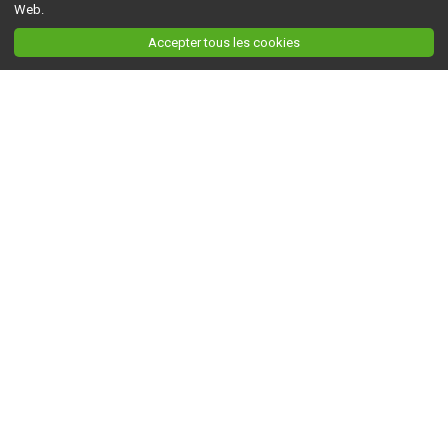
Web.
Accepter tous les cookies
Ceci est la version du site en
développement
. Pour la version en
production
, visitez ce
lien
.
AGRI-RÉSEAU
À propos d'Agri-Réseau
S'INFORMER
Politique éditoriale