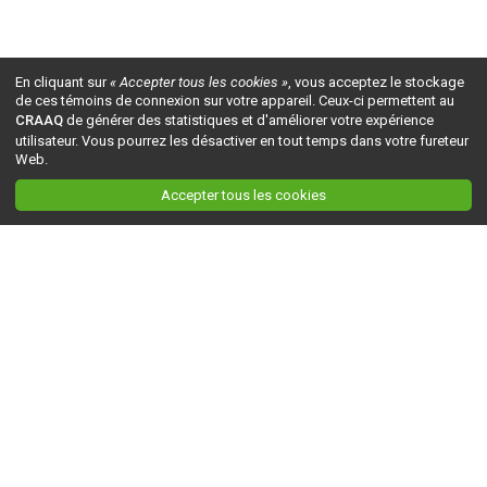
En cliquant sur
« Accepter tous les cookies »
, vous acceptez le stockage
de ces témoins de connexion sur votre appareil. Ceux-ci permettent au
CRAAQ
de générer des statistiques et d'améliorer votre expérience
utilisateur. Vous pourrez les désactiver en tout temps dans votre fureteur
Web.
Accepter tous les cookies
Ceci est la version du site en
développement
. Pour la version en
production
, visitez ce
lien
.