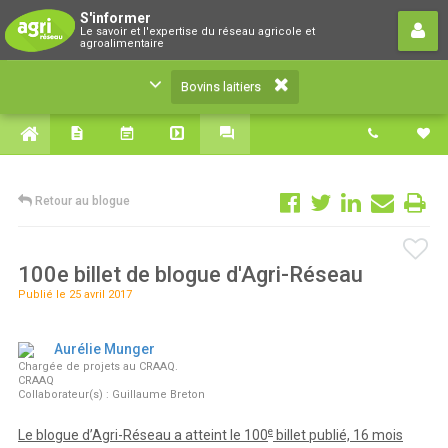
Bovins laitiers
S'informer
Le savoir et l'expertise du réseau agricole et
Le savoir et l'expertise du réseau agricole et
agroalimentaire
agroalimentaire
Bovins laitiers
Retour au blogue
100e billet de blogue d'Agri-Réseau
Publié le 25 avril 2017
Aurélie Munger
Chargée de projets au CRAAQ.
CRAAQ
Collaborateur(s) : Guillaume Breton
e
Le blogue d’Agri-Réseau a atteint le 100
billet publié, 16 mois