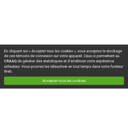
En cliquant sur
« Accepter tous les cookies »
, vous acceptez le stockage
de ces témoins de connexion sur votre appareil. Ceux-ci permettent au
CRAAQ
de générer des statistiques et d'améliorer votre expérience
utilisateur. Vous pourrez les désactiver en tout temps dans votre fureteur
Web.
Accepter tous les cookies
Ceci est la version du site en
développement
. Pour la version en
production
, visitez ce
lien
.