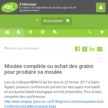
Bovins laitiers
S'informer
Le savoir et l'expertise du réseau agricole et
Le savoir et l'expertise du réseau agricole et
agroalimentaire
agroalimentaire
Bovins laitiers
Retour aux documents
Moulée complète ou achat des grains
pour produire sa moulée
Lors du Colloque INPACQ lait bio tenu le 22 février 2017 à Saint-
Agapit, plusieurs conférences portant sur des sujets d’actualité
en production laitière biologique ont été présentées. Pour la liste
complète des conférences :
http://www.mapaq.gouv.qc.ca/fr/Regions/centreduquebec/journ
ConferencesLaitbiologique.aspx